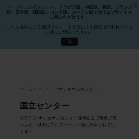
X
ページ右上のボタンから
、アラビア語、中国語、英語、フランス
メニュー
語、日本語、韓国語、ロシア語、スペイン語で当ウェブサイトを
検索
ご覧いただけます
。
メ
ニ
これらはAIによる翻訳であり、手作業による確認は行われていな
い点にご留意ください。
ュ
ー
👍
を
メ
閉
イ
じ
ン
る
コ
ン
テ
ホーム
»
メンバー
»
ナショナルセンター
ン
ツ
国立センター
へ
ス
ASSITEJ
ナショナルセンターは地図上で青色で表
キ
示
され
、以下にアルファベット順に列挙されてい
ッ
ます：
プ