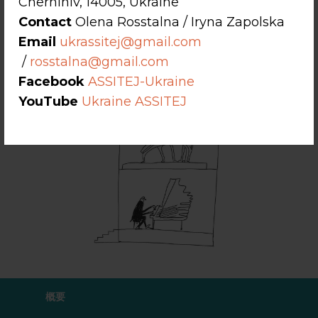
Chernihiv, 14005, Ukraine
Contact
Olena Rosstalna / Iryna Zapolska
Email
ukrassitej@gmail.com
/
rosstalna@gmail.com
Facebook
ASSITEJ-Ukraine
YouTube
Ukraine ASSITEJ
概要