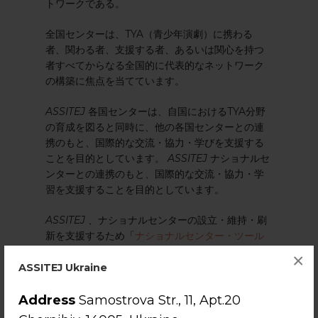
トワークである。
全国センターは、TYA（青少年演劇）に携わる
者、関わる者、支援する者、あるいは関心を持つ
者すべてからなる全国的に代表的なネットワーク
の構築に焦点を当てています。
ASSITEJ
各国センターは、自国におけるTYA分野
の育成を図ると同時に、他の各国センターとの連
携のもと、国際的な交流・協力・学びを支援する
ことを目的としています。
ASSITEJ
ナショナルセ
ンターとの連携のもと、国際的な交流・協力・学
習を支援することを目的としています。
ASSITEJ
、ナショナルセンターの設立・維持・刷
新を支援するため「
ナショナルセンター・ツール
キット
」を作成しました。これは新規センターの
×
運営指針となるよう設計されています。
ASSITEJ
ASSITEJ Ukraine
ナショナルセンターの立ち上げ方法を示すととも
に、既存センターが運営を見直し、新たな発想を
Address
Samostrova Str., 11, Apt.20
得る手段となることを目的としています。