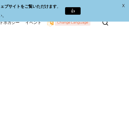
X
ウェブサイトをご覧いただけます
。
👍
い。
検
ドボカシー
イベント
Change Language
索