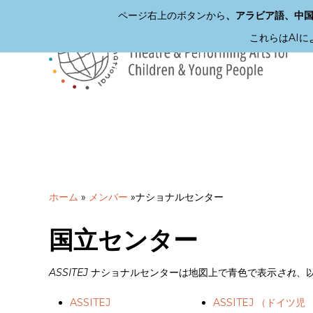
ページ右上のボタンから
、アラビア語、中
これらはAI
メ
イ
ン
コ
ン
テ
ン
ツ
へ
ホーム
»
メンバー
»
ナショナルセンター
ス
キ
ッ
国立センター
プ
ASSITEJ
ナショナルセンターは地図上で青色で表示
され
、
ASSITEJ
ASSITEJ （ドイツ児