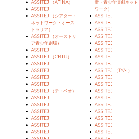
ASSITEJ （ATINA）
童・青少年演劇ネット
ASSITEJ
ワーク）
ASSITEJ （シアター・
ASSITEJ
Enterキーを押して検索するか、ESCキーを押して閉じる
ネットワーク・オース
ASSITEJ
トラリア）
ASSITEJ
ASSITEJ （オーストリ
ASSITEJ
ア青少年劇場）
ASSITEJ
ASSITEJ
ASSITEJ
ASSITEJ （CBTIJ）
ASSITEJ
ASSITEJ
ASSITEJ
ASSITEJ
ASSITEJ （TYAI）
ASSITEJ
ASSITEJ
ASSITEJ
ASSITEJ
ASSITEJ （テ・ベオ）
ASSITEJ
ASSITEJ
ASSITEJ
ASSITEJ
ASSITEJ
ASSITEJ
ASSITEJ
ASSITEJ
ASSITEJ
ASSITEJ
ASSITEJ
ASSITEJ
ASSITEJ
ASSITEJ
ASSITEJ