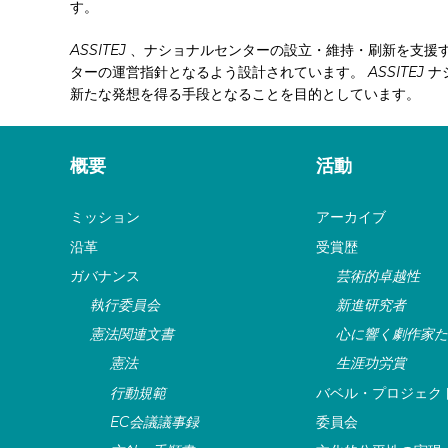
す。
ASSITEJ
、ナショナルセンターの設立・維持・刷新を支援
ターの運営指針となるよう設計されています。
ASSITEJ
ナ
新たな発想を得る手段となることを目的としています。
概要
活動
ミッション
アーカイブ
沿革
受賞歴
ガバナンス
芸術的卓越性
執行委員会
新進研究者
憲法関連文書
心に響く劇作家た
憲法
生涯功労賞
行動規範
バベル・プロジェク
EC会議議事録
委員会