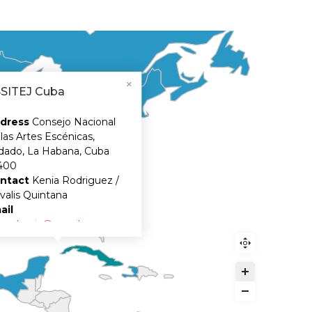
SITEJ Cuba
dress
Consejo Nacional
las Artes Escénicas,
dado, La Habana, Cuba
400
ntact
Kenia Rodriguez /
valis Quintana
ail
tereskenia@gmail.com
ssitejcubaoficial@gmail.com
te
http://assitejcuba.com
cebook
Assitej Cuba