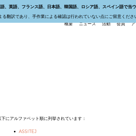
国語、英語、フランス語、日本語、韓国語、ロシア語、スペイン語で当
による翻訳であり、手作業による確認は行われていない点にご留意くださ
概要
ニュース
活動
会員
ア
以下にアルファベット順に列挙されています：
ASSITEJ