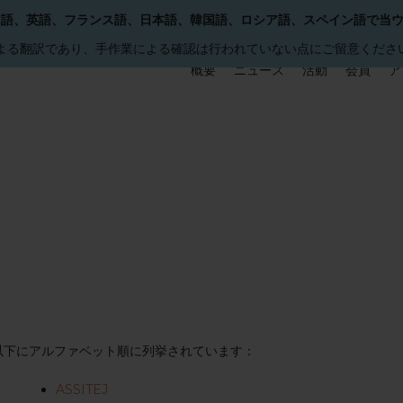
国語、英語、フランス語、日本語、韓国語、ロシア語、スペイン語で当
による翻訳であり、手作業による確認は行われていない点にご留意くださ
概要
ニュース
活動
会員
ア
以下にアルファベット順に列挙されています：
ASSITEJ