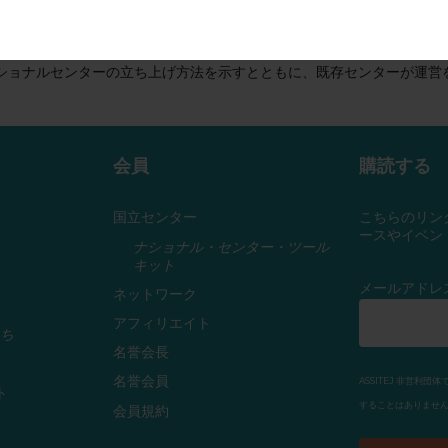
するため「
ナショナルセンター・ツールキット
」を作成しました。これ
ショナルセンターの立ち上げ方法を示すとともに、既存センターが運営
会員
購読する
国立センター
こちらのリン
ースやイベン
ナショナル・センター・ツール
キット
メールアドレ
ネットワーク
アフィリエイト
ち
名誉会長
名誉会員
ASSITEJ 非営
ト
することはありません
会員規約