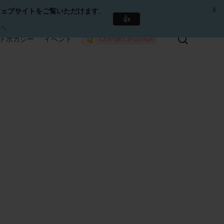
X
ウェブサイトをご覧いただけます
。
👍
い。
検
ドボカシー
イベント
Change Language
索