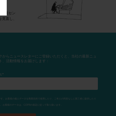
は新規セン
を見直し、
クからニュースレターにご登録いただくと、当社の最新ニュ
ト、活動情報をお届けします：
ス*
利団体です。お客様の個人データを商業目的で使用したり、ご本人の同意なしに第三者に提供したり
。お客様のデータは、GDPRの規定に従って取り扱います。