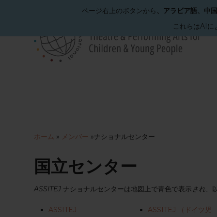
ページ右上のボタンから
、アラビア語、中
これらはAI
メ
イ
ン
コ
ン
テ
ン
ツ
へ
ホーム
»
メンバー
»
ナショナルセンター
ス
キ
ッ
国立センター
プ
ASSITEJ
ナショナルセンターは地図上で青色で表示
され
、
ASSITEJ
ASSITEJ （ドイツ児