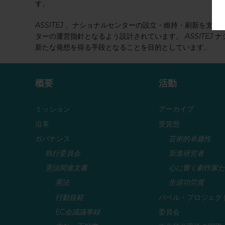
す。
ASSITEJ
、ナショナルセンターの設立・維持・刷新を支援
ターの運営指針となるよう設計されています。
ASSITEJ
ナ
新たな発想を得る手段となることを目的としています。
概要
活動
ミッション
アーカイブ
沿革
受賞歴
ガバナンス
芸術的卓越性
執行委員会
新進研究者
憲法関連文書
心に響く劇作家た
憲法
生涯功労賞
行動規範
バベル・プロジェク
EC会議議事録
委員会