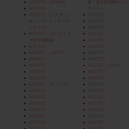
ASSITEJ （ATINA）
童・青少年演劇ネット
ASSITEJ
ワーク）
ASSITEJ （シアター・
ASSITEJ
Enterキーを押して検索するか、ESCキーを押して閉じる
ネットワーク・オース
ASSITEJ
トラリア）
ASSITEJ
ASSITEJ （オーストリ
ASSITEJ
ア青少年劇場）
ASSITEJ
ASSITEJ
ASSITEJ
ASSITEJ （CBTIJ）
ASSITEJ
ASSITEJ
ASSITEJ
ASSITEJ
ASSITEJ （TYAI）
ASSITEJ
ASSITEJ
ASSITEJ
ASSITEJ
ASSITEJ （テ・ベオ）
ASSITEJ
ASSITEJ
ASSITEJ
ASSITEJ
ASSITEJ
ASSITEJ
ASSITEJ
ASSITEJ
ASSITEJ
ASSITEJ
ASSITEJ
ASSITEJ
ASSITEJ
ASSITEJ
ASSITEJ