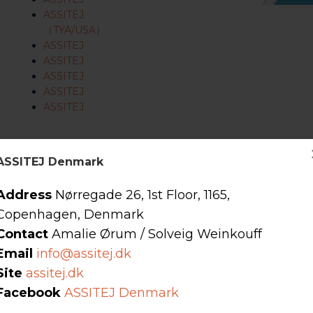
ASSITEJ
（TYA/USA）
ASSITEJ
ASSITEJ
ASSITEJ
ASSITEJ
ラ
ASSITEJ
ASSITEJ Denmark
Address
Nørregade 26, 1st Floor, 1165,
少年向け演劇（TYA）の分野で活動する舞台芸術団体、組織、および
Copenhagen, Denmark
Contact
Amalie Ørum /
Solveig Weinkouff
者、支援する者、あるいは関心を持つ者すべてからなる全国的に代表的な
Email
info@assitej.dk
Site
assitej.dk
図ると同時に、他の各国センターとの連携のもと、国際的な交流・協力
Facebook
ASSITEJ Denmark
ターとの連携のもと、国際的な交流・協力・学習を支援することを目的