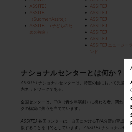
ASSITEJ
ASSITEJ
ASSITEJ
ASSITEJ
（SuomenAssitej）
ASSITEJ
ASSITEJ （子どものた
ASSITEJ
めの舞台）
ASSITEJ
ASSITEJ
ASSITEJ ニュージー
ンド
ナショナルセンターとは何か？
ASSITEJ
ナショナルセンターは、特定の国において児童・青
内ネットワークである。
全国センターは、TYA（青少年演劇）に携わる者、関わる
クの構築に焦点を当てています。
ASSITEJ
各国センターは、自国におけるTYA分野の育成を
援することを目的としています。
ASSITEJ
ナショナルセン