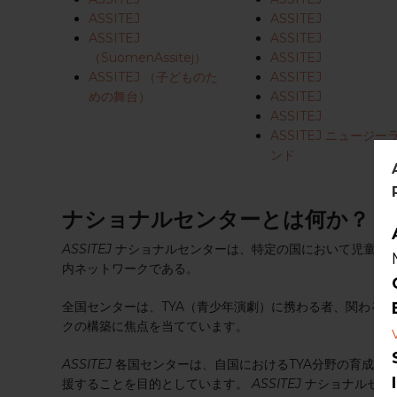
ASSITEJ
ASSITEJ
ASSITEJ
ASSITEJ
（SuomenAssitej）
ASSITEJ
ASSITEJ （子どものた
ASSITEJ
めの舞台）
ASSITEJ
ASSITEJ
ASSITEJ ニュージー
ンド
ナショナルセンターとは何か？
ASSITEJ
ナショナルセンターは、特定の国において児童・青
内ネットワークである。
全国センターは、TYA（青少年演劇）に携わる者、関わる
クの構築に焦点を当てています。
ASSITEJ
各国センターは、自国におけるTYA分野の育成を
援することを目的としています。
ASSITEJ
ナショナルセン