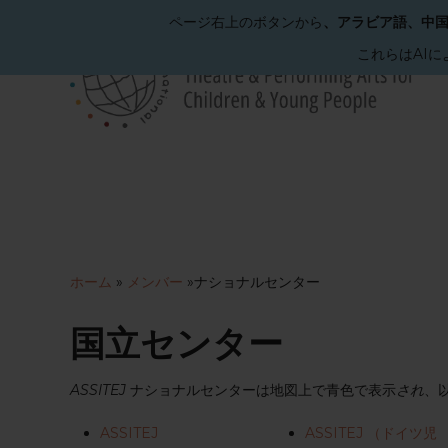
ページ右上のボタンから
、アラビア語、中
これらはAI
メ
イ
ン
コ
ン
テ
ン
ツ
へ
ホーム
»
メンバー
»
ナショナルセンター
ス
キ
ッ
国立センター
プ
ASSITEJ
ナショナルセンターは地図上で青色で表示
され
、
ASSITEJ
ASSITEJ （ドイツ児