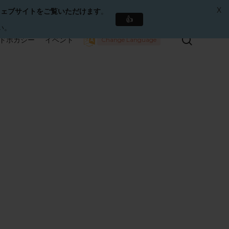
X
ウェブサイトをご覧いただけます
。
👍
い。
検
ドボカシー
イベント
Change Language
索