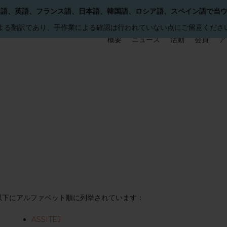
国語、英語、フランス語、日本語、韓国語、ロシア語、スペイン語で当
による翻訳であり、手作業による確認は行われていない点にご留意くださ
概要
ニュース
活動
会員
ア
以下にアルファベット順に列挙されています：
ASSITEJ