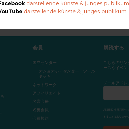
Facebook
darstellende künste & junges publiku
YouTube
darstellende künste & junges publikum
するため「
ナショナルセンター・ツールキット
」を作成しました。これ
ショナルセンターの立ち上げ方法を示すとともに、既存センターが運営
会員
購読する
国立センター
こちらのリン
ースやイベン
ナショナル・センター・ツール
キット
メールアドレ
ネットワーク
アフィリエイト
ち
名誉会長
名誉会員
ASSITEJ 非営
ト
することはありません
会員規約