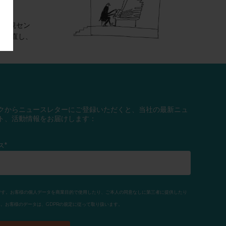
m
は新規セン
を見直し、
クからニュースレターにご登録いただくと、当社の最新ニュ
ト、活動情報をお届けします：
ス*
利団体です。お客様の個人データを商業目的で使用したり、ご本人の同意なしに第三者に提供したり
。お客様のデータは、GDPRの規定に従って取り扱います。