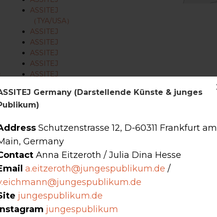
ASSITEJ
（TYA/USA）
ASSITEJ
ASSITEJ
ASSITEJ
ASSITEJ
ラ
ASSITEJ
ASSITEJ Germany (Darstellende Künste & junges
Publikum)
Address
Schutzenstrasse 12, D-60311 Frankfurt am
少年向け演劇（TYA）の分野で活動する舞台芸術団体、組織、および
Main, Germany
Contact
Anna Eitzeroth / Julia Dina Hesse
者、支援する者、あるいは関心を持つ者すべてからなる全国的に代表的な
Email
a.eitzeroth@jungespublikum.de
/
v.eichmann@jungespublikum.de
Site
jungespublikum.de
図ると同時に、他の各国センターとの連携のもと、国際的な交流・協力
Instagram
jungespublikum
ターとの連携のもと、国際的な交流・協力・学習を支援することを目的