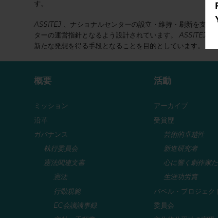
す。
ASSITEJ
、ナショナルセンターの設立・維持・刷新を支援
ターの運営指針となるよう設計されています。
ASSITEJ
ナ
新たな発想を得る手段となることを目的としています。
概要
活動
ミッション
アーカイブ
沿革
受賞歴
ガバナンス
芸術的卓越性
執行委員会
新進研究者
憲法関連文書
心に響く劇作家た
憲法
生涯功労賞
行動規範
バベル・プロジェク
EC会議議事録
委員会