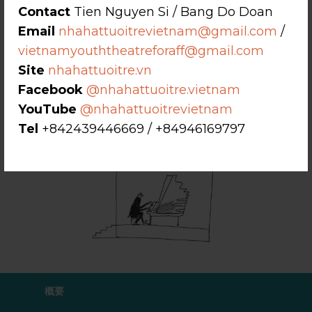
Contact
Tien Nguyen Si / Bang Do Doan
Email
nhahattuoitrevietnam@gmail.com
/
vietnamyouththeatreforaff@gmail.com
Site
nhahattuoitre.vn
Facebook
@nhahattuoitre.vietnam
YouTube
@nhahattuoitrevietnam
Tel
+842439446669 / +84946169797
概要