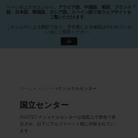
X
ページ右上のボタンから
、アラビア語、中国語、英語、フランス
メニュー
語、日本語、韓国語、ロシア語、スペイン語で当ウェブサイトを
検索
ご覧いただけます
。
メ
ニ
これらはAIによる翻訳であり、手作業による確認は行われていな
い点にご留意ください。
ュ
ー
👍
を
メ
閉
イ
じ
ン
る
コ
ン
テ
ホーム
»
メンバー
»
ナショナルセンター
ン
ツ
国立センター
へ
ス
ASSITEJ
ナショナルセンターは地図上で青色で表
キ
示
され
、以下にアルファベット順に列挙されてい
ッ
ます：
プ