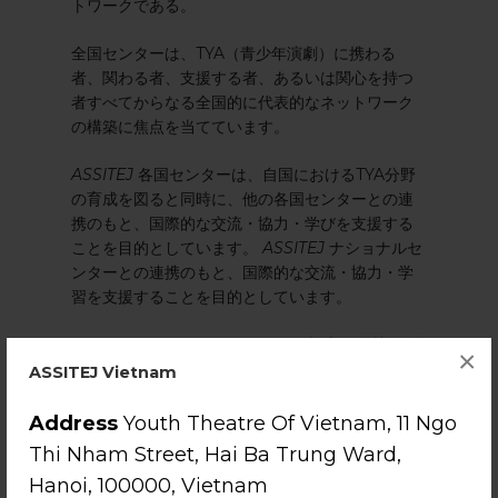
トワークである。
全国センターは、TYA（青少年演劇）に携わる
者、関わる者、支援する者、あるいは関心を持つ
者すべてからなる全国的に代表的なネットワーク
の構築に焦点を当てています。
ASSITEJ
各国センターは、自国におけるTYA分野
の育成を図ると同時に、他の各国センターとの連
携のもと、国際的な交流・協力・学びを支援する
ことを目的としています。
ASSITEJ
ナショナルセ
ンターとの連携のもと、国際的な交流・協力・学
習を支援することを目的としています。
ASSITEJ
、ナショナルセンターの設立・維持・刷
×
新を支援するため「
ナショナルセンター・ツール
ASSITEJ Vietnam
キット
」を作成しました。これは新規センターの
運営指針となるよう設計されています。
ASSITEJ
Address
Youth Theatre Of Vietnam, 11 Ngo
ナショナルセンターの立ち上げ方法を示すととも
Thi Nham Street, Hai Ba Trung Ward,
に、既存センターが運営を見直し、新たな発想を
Hanoi, 100000, Vietnam
得る手段となることを目的としています。