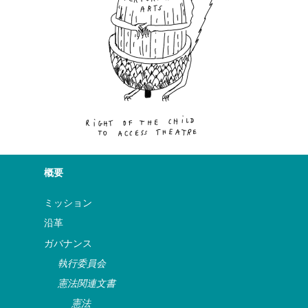
概要
ミッション
沿革
ガバナンス
執行委員会
憲法関連文書
憲法