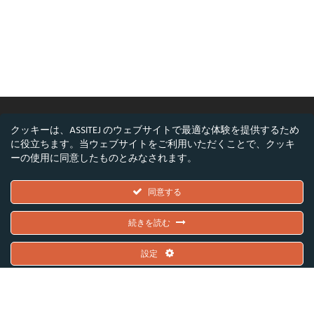
クッキーは、ASSITEJ のウェブサイトで最適な体験を提供するため
に役立ちます。当ウェブサイトをご利用いただくことで、クッキ
©ASSITEJ - 国際児童・青少年演劇・舞台芸術協
ーの使用に同意したものとみなされます。
会
Nørregade 26, 1階, 1165 コペンハーゲン, デンマ
同意する
ーク
VAT/CVR番号: DK45650561
続きを読む
設定
欧州連合およびデンマーク芸術財団の共同資金提供を受けています。 ただし、
本記事で表明された見解や意見は著者個人のものであり、必ずしも欧州連合や
デンマーク芸術財団の見解を反映するものではありません。
欧州連合およびデンマーク芸術財団は、これらについて一切の責任を負いませ