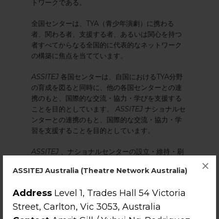
トワークである。
全国センターは、TYA（青少年演劇）に携わる
者、関わる者、支援する者、あるいは関心を持つ
者すべてからなる全国的に代表的なネットワーク
の構築に焦点を当てています。
ASSITEJ
各国センターは、自国におけるTYA分野
の育成を図ると同時に、他の各国センターとの連
携のもと、国際的な交流・協力・学びを支援する
ことを目的としています。
ASSITEJ
ナショナルセ
ンターとの連携のもと、国際的な交流・協力・学
習を支援することを目的としています。
ASSITEJ
、ナショナルセンターの設立・維持・刷
新を支援するため「
ナショナルセンター・ツール
×
ASSITEJ Australia (Theatre Network Australia)
キット
」を作成しました。これは新規センターの
運営指針となるよう設計されています。
ASSITEJ
Address
Level 1, Trades Hall 54 Victoria
ナショナルセンターの立ち上げ方法を示すととも
に、既存センターが運営を見直し、新たな発想を
Street, Carlton, Vic 3053, Australia
得る手段となることを目的としています。