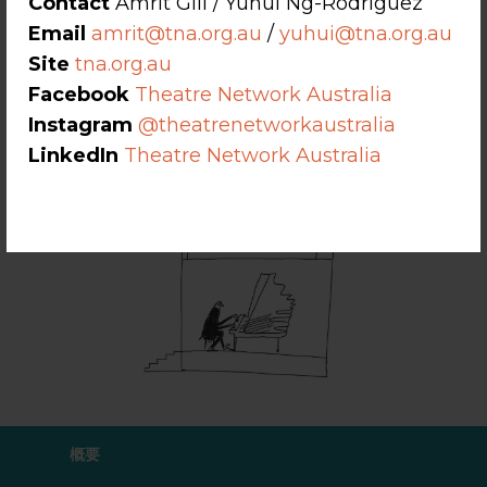
Contact
Amrit Gill / Yuhui Ng-Rodriguez
Email
amrit@tna.org.au
/
yuhui@tna.org.au
Site
tna.org.au
Facebook
Theatre Network Australia
Instagram
@theatrenetworkaustralia
LinkedIn
Theatre Network Australia
概要