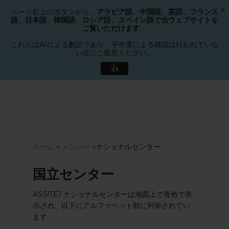
X
ページ右上のボタンから
、アラビア語、中国語、英語、フランス
メニュー
語、日本語、韓国語、ロシア語、スペイン語で当ウェブサイトを
検索
ご覧いただけます
。
メ
ニ
これらはAIによる翻訳であり、手作業による確認は行われていな
い点にご留意ください。
ュ
ー
👍
を
メ
閉
イ
じ
ン
る
コ
ン
テ
ホーム
»
メンバー
»
ナショナルセンター
ン
ツ
国立センター
へ
ス
ASSITEJ
ナショナルセンターは地図上で青色で表
キ
示
され
、以下にアルファベット順に列挙されてい
ッ
ます：
プ