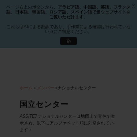
X
ページ右上のボタンから
、アラビア語、中国語、英語、フランス
メニュー
語、日本語、韓国語、ロシア語、スペイン語で当ウェブサイトを
検索
ご覧いただけます
。
メ
ニ
これらはAIによる翻訳であり、手作業による確認は行われていな
い点にご留意ください。
ュ
ー
👍
を
メ
閉
イ
じ
ン
る
コ
ン
テ
ホーム
»
メンバー
»
ナショナルセンター
ン
ツ
国立センター
へ
ス
ASSITEJ
ナショナルセンターは地図上で青色で表
キ
示
され
、以下にアルファベット順に列挙されてい
ッ
ます：
プ