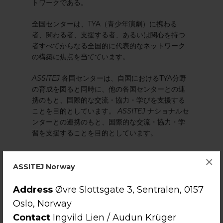
トワークである。
全国センターは、TYA（青少年演劇）に携わる
者、関わる者、支援する者、あるいは関心を持つ
者すべてからなる全国的に代表的なネットワーク
の構築に焦点を当てています。
ASSITEJ
各国センターは、自国におけるTYA分野
の育成を図ると同時に、他の各国センターとの連
携のもと、国際的な交流・協力・学びを支援する
ことを目的としています。
ASSITEJ
ナショナルセ
ンターとの連携のもと、国際的な交流・協力・学
習を支援することを目的としています。
ASSITEJ
、ナショナルセンターの設立・維持・刷
×
新を支援するため「
ナショナルセンター・ツール
ASSITEJ Norway
キット
」を作成しました。これは新規センターの
運営指針となるよう設計されています。
ASSITEJ
Address
Øvre Slottsgate 3, Sentralen, 0157
ナショナルセンターの立ち上げ方法を示すととも
Oslo, Norway
に、既存センターが運営を見直し、新たな発想を
Contact
Ingvild Lien / Audun Krüger
得る手段となることを目的としています。