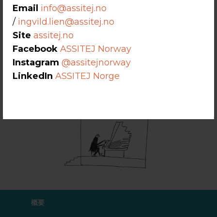
Email
info@assitej.no
/
ingvild.lien@assitej.no
Site
assitej.no
Facebook
ASSITEJ Norway
Instagram
@assitejnorway
LinkedIn
ASSITEJ Norge
概要