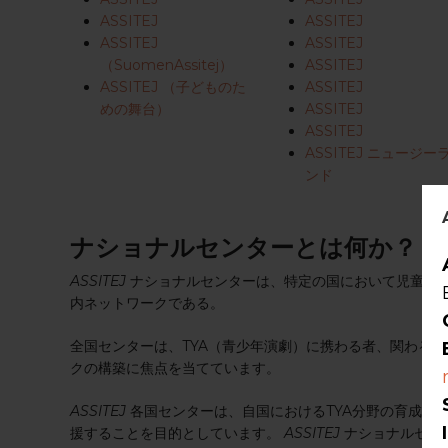
ASSITEJ
ASSITEJ
ASSITEJ
ASSITEJ
（SuomenAssitej）
ASSITEJ
ASSITEJ （子どものた
ASSITEJ
めの舞台）
ASSITEJ
ASSITEJ
ASSITEJ ニュージー
ンド
ナショナルセンターとは何か？
ASSITEJ
ナショナルセンターは、特定の国において児童・青
内ネットワークである。
全国センターは、TYA（青少年演劇）に携わる者、関わる
クの構築に焦点を当てています。
ASSITEJ
各国センターは、自国におけるTYA分野の育成を
援することを目的としています。
ASSITEJ
ナショナルセン