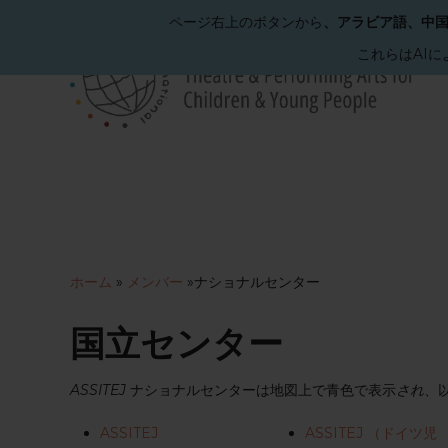
ページ右上のボタンから
、アラビア語、中
これらはAI
メ
イ
ン
コ
ン
テ
ン
ツ
へ
ホーム
»
メンバー
»
ナショナルセンター
ス
キ
ッ
国立センター
プ
ASSITEJ
ナショナルセンターは地図上で青色で表示
され
、
ASSITEJ
ASSITEJ （ドイツ児