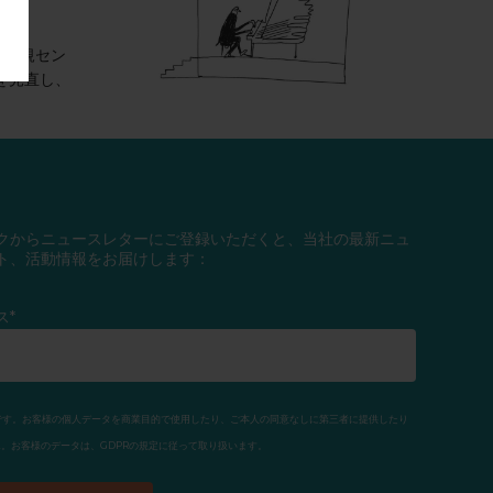
は新規セン
を見直し、
クからニュースレターにご登録いただくと、当社の最新ニュ
ト、活動情報をお届けします：
ス*
利団体です。お客様の個人データを商業目的で使用したり、ご本人の同意なしに第三者に提供したり
。お客様のデータは、GDPRの規定に従って取り扱います。