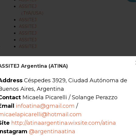
ASSITEJ
（TYA/USA）
ASSITEJ
ASSITEJ
ASSITEJ
ASSITEJ
ラ
ASSITEJ
ASSITEJ Argentina (ATINA)
Address
Céspedes 3929, Ciudad Autónoma de
少年向け演劇（TYA）の分野で活動する舞台芸術団体、組織、および
Buenos Aires, Argentina
Contact
Micaela Picarelli / Solange Perazzo
者、支援する者、あるいは関心を持つ者すべてからなる全国的に代表的な
Email
infoatina@gmail.com
/
micaelapicarelli@hotmail.com
Site
http://atinaargentina.wixsite.com/atina
図ると同時に、他の各国センターとの連携のもと、国際的な交流・協力
Instagram
@argentinaatina
ターとの連携のもと、国際的な交流・協力・学習を支援することを目的