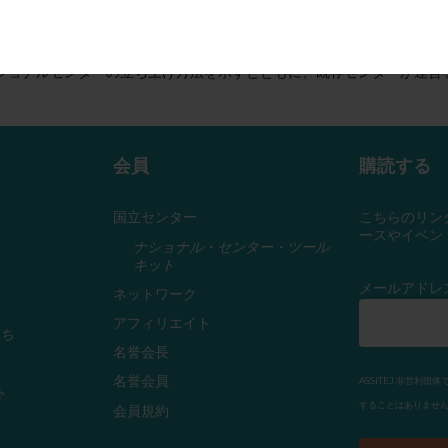
するため「
ナショナルセンター・ツールキット
」を作成しました。これ
ショナルセンターの立ち上げ方法を示すとともに、既存センターが運営
会員
購読する
国立センター
こちらのリン
ースやイベン
ナショナル・センター・ツール
キット
メールアドレ
ネットワーク
アフィリエイト
ち
名誉会長
名誉会員
ASSITEJ 非営
ト
することはありません
会員規約