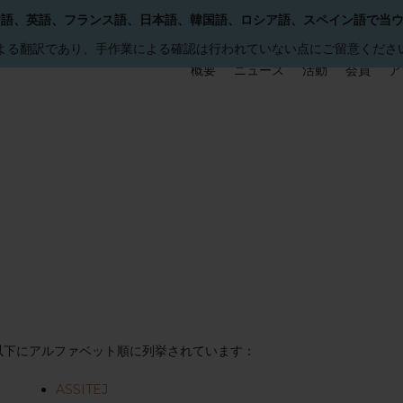
国語、英語、フランス語、日本語、韓国語、ロシア語、スペイン語で当
による翻訳であり、手作業による確認は行われていない点にご留意くださ
概要
ニュース
活動
会員
ア
以下にアルファベット順に列挙されています：
ASSITEJ