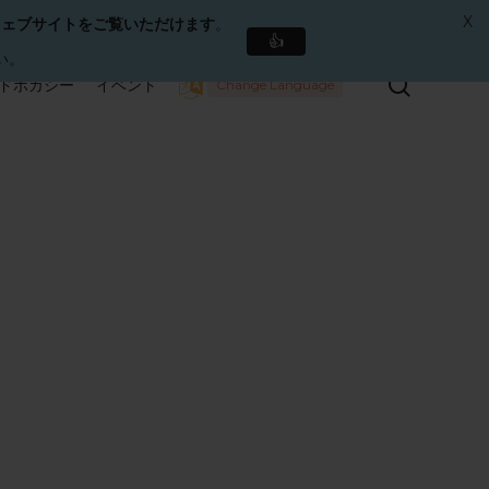
X
ウェブサイトをご覧いただけます
。
👍
い。
検
ドボカシー
イベント
Change Language
索