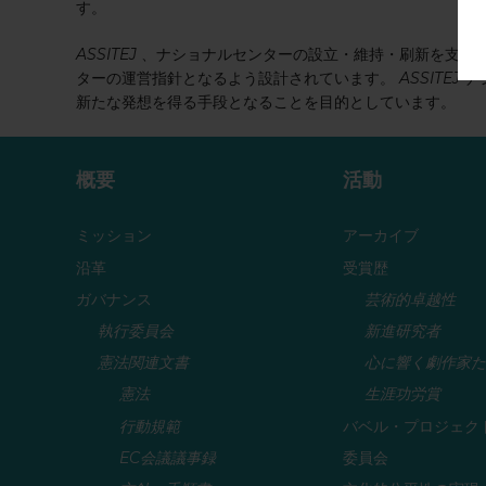
す。
ASSITEJ
、ナショナルセンターの設立・維持・刷新を支援
ターの運営指針となるよう設計されています。
ASSITEJ
ナ
新たな発想を得る手段となることを目的としています。
概要
活動
ミッション
アーカイブ
沿革
受賞歴
ガバナンス
芸術的卓越性
執行委員会
新進研究者
憲法関連文書
心に響く劇作家た
憲法
生涯功労賞
行動規範
バベル・プロジェク
EC会議議事録
委員会