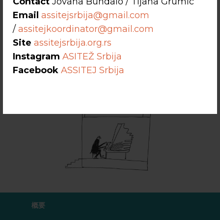
Contact
Jovana Bundalo / Tijana Grumic
Email
assitejsrbija@gmail.com
/
assitejkoordinator@gmail.com
Site
assitejsrbija.org.rs
Instagram
ASITEŽ Srbija
Facebook
ASSITEJ Srbija
概要