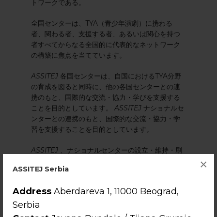
トワークである。
全国センターは、TYA（青少年演劇）に携わる
者、関わる者、支援する者、あるいは関心を持つ
者すべてからなる全国的に代表的なネットワーク
の構築に焦点を当てています。
ASSITEJ
各国センターは、自国におけるTYA分野
の育成を図ると同時に、他の各国センターとの連
携のもと、国際的な交流・協力・学びを支援する
ことを目的としています。
ASSITEJ
ナショナルセ
ンターとの連携のもと、国際的な交流・協力・学
習を支援することを目的としています。
ASSITEJ
、ナショナルセンターの設立・維持・刷
新を支援するため「
ナショナルセンター・ツール
×
ASSITEJ Serbia
キット
」を作成しました。これは新規センターの
運営指針となるよう設計されています。
ASSITEJ
Address
Aberdareva 1, 11000 Beograd,
ナショナルセンターの立ち上げ方法を示すととも
に、既存センターが運営を見直し、新たな発想を
Serbia
得る手段となることを目的としています。