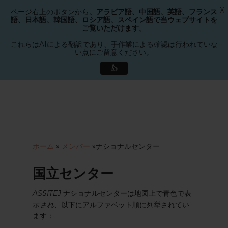
X
ページ右上のボタンから
、アラビア語、中国語、英語、フランス
メニュー
語、日本語、韓国語、ロシア語、スペイン語で当ウェブサイトを
検索
ご覧いただけます
。
メ
ニ
これらはAIによる翻訳であり、手作業による確認は行われていな
い点にご留意ください。
ュ
ー
👍
を
メ
閉
イ
じ
ン
る
コ
ン
テ
ホーム
»
メンバー
»
ナショナルセンター
ン
ツ
国立センター
へ
ス
ASSITEJ
ナショナルセンターは地図上で青色で表
キ
示
され
、以下にアルファベット順に列挙されてい
ッ
ます：
プ