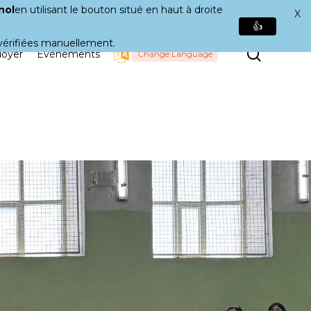
nol
en utilisant le bouton situé en haut à droite
X
👍
é vérifiées manuellement.
Recher
doyer
Événements
Change Language