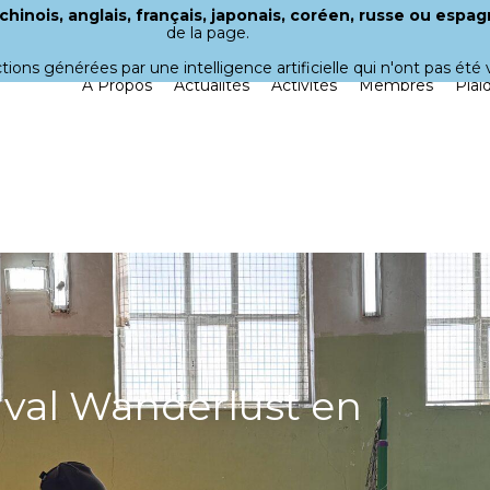
hinois, anglais, français, japonais, coréen, russe ou espag
de la page.
uctions générées par une intelligence artificielle qui n'ont pas ét
À Propos
Actualités
Activités
Membres
Plai
tival Wanderlust en