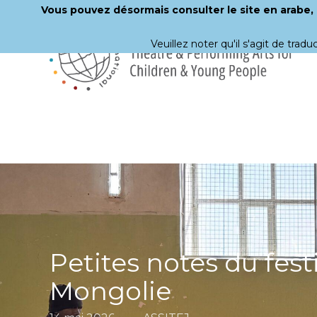
Vous pouvez désormais consulter le site en arabe, c
Veuillez noter qu'il s'agit de trad
Aller
directement
au
contenu
principal
Petites notes du fes
Mongolie