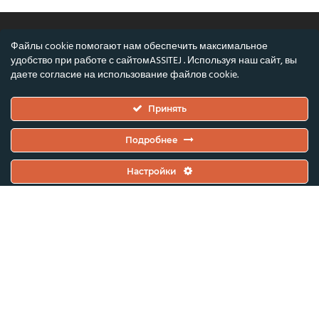
Файлы cookie помогают нам обеспечить максимальное
удобство при работе с сайтомASSITEJ . Используя наш сайт, вы
© ASSITEJ — Международная ассоциация
даете согласие на использование файлов cookie.
театра и исполнительского искусства для
детей и молодежи
Принять
Nørregade 26, 1-й этаж, 1165 Копенгаген,
Дания
Подробнее
Номер НДС/CVR: DK45650561
Настройки
Проект финансируется совместно Европейским союзом и
Датским фондом искусств. Однако выраженные взгляды и
мнения принадлежат исключительно авторам и не обязательно
отражают позицию Европейского союза или Датского фонда
искусств.
Ни Европейский союз, ни Датский фонд искусств не могут нести
за них ответственность.