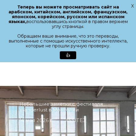
X
Теперь вы можете просматривать сайт на
Меню
арабском, китайском, английском, французском,
поиск
японском, корейском, русском или испанском
Закрыт
языках,
воспользовавшись кнопкой в правом верхнем
меню
углу страницы.
Обращаем ваше внимание, что это переводы,
выполненные с помощью искусственного интеллекта,
которые не прошли ручную проверку.
👍
Перейти
к
основному
содержанию
Небольшие заметки с фестиваля
Wanderlust в Монголии
14 мая 2026 г.
ASSITEJ