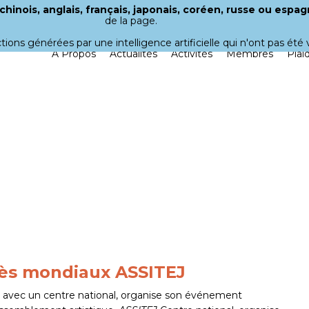
hinois, anglais, français, japonais, coréen, russe ou espag
de la page.
uctions générées par une intelligence artificielle qui n'ont pas ét
À Propos
Actualités
Activités
Membres
Plai
rès mondiaux ASSITEJ
on avec un centre national, organise son événement