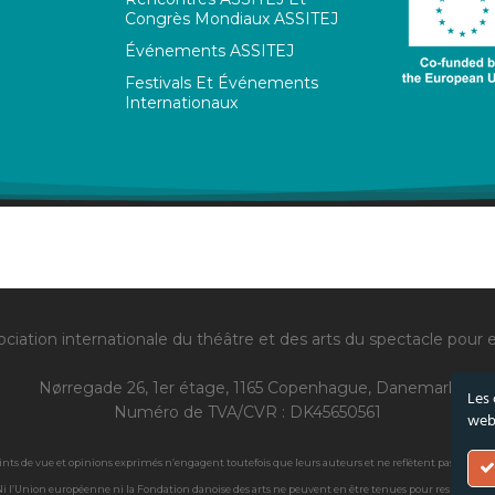
Congrès Mondiaux ASSITEJ
Événements ASSITEJ
Festivals Et Événements
Internationaux
ciation internationale du théâtre et des arts du spectacle pour 
Nørregade 26, 1er étage, 1165 Copenhague, Danemark
Les 
Numéro de TVA/CVR : DK45650561
webA
oints de vue et opinions exprimés n’engagent toutefois que leurs auteurs et ne reflètent pas néces
i l’Union européenne ni la Fondation danoise des arts ne peuvent en être tenues pour responsable