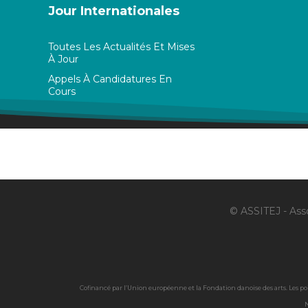
Jour Internationales
Toutes Les Actualités Et Mises
À Jour
Appels À Candidatures En
Cours
© ASSITEJ - Asso
Cofinancé par l’Union européenne et la Fondation danoise des arts. Les p
N