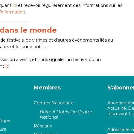
iquant
ici
et recevoir régulièrement des informations sur les
d'information
.
 dans le monde
 de festivals, de vitrines et d'autres événements liés au
ants et le jeune public.
ssés ou à venir, et nous
signaler un festival ou un
ant
ici.
Membres
S'abonne
Centres Nationaux
Abonnez-Vou
Actualité, 
Boîte À Outils Du Centre
Inscrivant Ici
National
tique
Réseaux
urs
Adresse e-ma