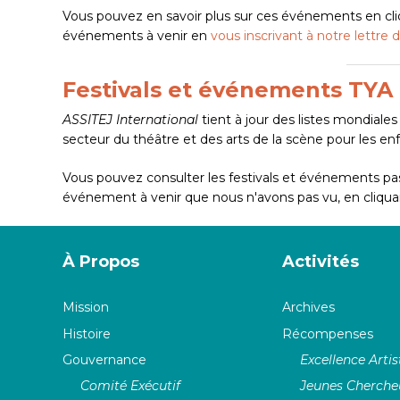
Vous pouvez en savoir plus sur ces événements en cl
événements à venir en
vous inscrivant à notre lettre 
Festivals et événements TYA
ASSITEJ International
tient à jour des listes mondiales
secteur du théâtre et des arts de la scène pour les enf
Vous pouvez consulter les festivals et événements pa
événement à venir que nous n'avons pas vu,
en cliqu
À Propos
Activités
Mission
Archives
Histoire
Récompenses
Gouvernance
Excellence Artis
Comité Exécutif
Jeunes Cherche