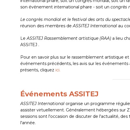
international phare, soit un congrès mondial, soit un 
Appuyez sur Entrée pour lancer la recherche ou sur É
son événement international phare - soit un
congrès 
Le congrès mondial et le festival des arts du spectacl
réunion des membres de
ASSITEJ International
au co
Le
ASSITEJ Rassemblement artistique (RAA)
a lieu c
ASSITEJ .
Pour en savoir plus sur le rassemblement artistique et
événements précédents, les avis sur les événements 
présents, cliquez
ici.
Événements ASSITEJ
ASSITEJ International
organise un programme régulie
assister virtuellement. Généralement hébergées sur
sessions sont l'occasion de discuter de l'actualité, de
l'année.