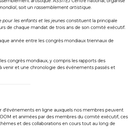
rassemblement artistique.
ASSITEJ
Centre national, organise
chap pour fermer
mondial
, soit un
rassemblement artistique
.
e pour les enfants et les jeunes
constituent la principale
urs de chaque mandat de trois ans de son comité exécutif.
haque année entre les congrès mondiaux triennaux de
 les congrès mondiaux, y compris les rapports des
à venir et une chronologie des événements passés et
r d'événements en ligne auxquels nos membres peuvent
 ZOOM et animées par des membres du comité exécutif, ces
s thèmes et des collaborations en cours tout au long de