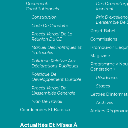
Documents
Des Dramaturg
Constitutionnels
Inspirent
Constitution
Prix D'excellen
L'ensemble De S
Code De Conduite
Projet Babel
Procès-Verbal De La
Réunion Du CE
Commissions
Manuel Des Politiques Et
Promouvoir L'équit
Protocoles
Magazine
Politique Relative Aux
Programme « Nouv
Déclarations Publiques
Génération »
Politique De
Résidences
Développement Durable
Stages
Procès-Verbal De
L'Assemblée Générale
Lettres D'informat
Plan De Travail
Archives
Coordonnées Et Bureaux
Ateliers Régionaux
Actualités Et Mises À