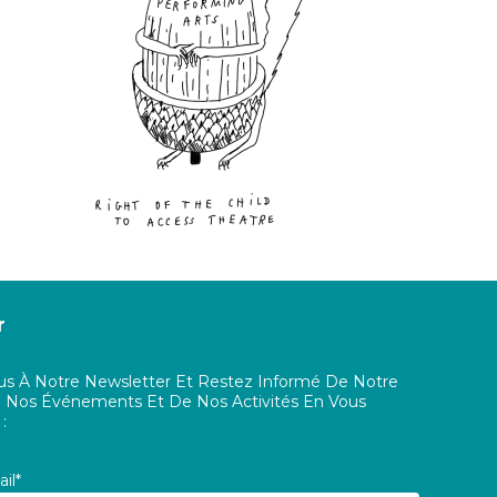
r
s À Notre Newsletter Et Restez Informé De Notre
De Nos Événements Et De Nos Activités En Vous
 :
il*