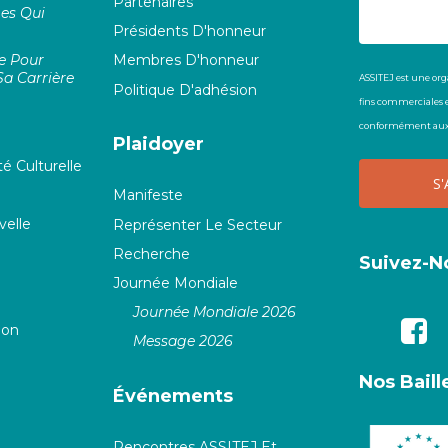
Partenaires
es Qui
Présidents D'honneur
ce Pour
Membres D'honneur
a Carrière
ASSITEJ est une org
Politique D'adhésion
fins commerciales e
conformément aux 
Plaidoyer
é Culturelle
Manifeste
elle
Représenter Le Secteur
Recherche
Suivez-N
Journée Mondiale
Journée Mondiale 2026
ion
Message 2026
Nos Bail
Événements
Rencontres ASSITEJ Et