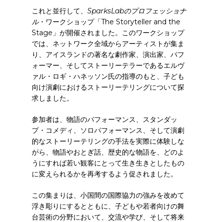
これと並行して、
SparksLabのプロフェッショナ
ル
・ワークショップ「The Storyteller and the
Stage」が開催されました。このワークショップ
では、ネットワーク全域からアーティストが集ま
り、アイスランドの著名な劇作家、演出家、パフ
ォーマー、そしてストーリーテラーであるエルヴ
ァル・ロギ・ハネッソン氏の指導のもと、子ども
向け演劇におけるストーリーテリングについて探
求しました。
参加者は、物語のパフォーマンス、スタンダッ
プ・コメディ、ソロパフォーマンス、そして演劇
的なストーリーテリングの手法を実際に体験しな
がら、物語やおとぎ話、歴史的な物語を、どのよ
うにすれば若い観客にとって生き生きとしたもの
に変えられるかを再考するよう促されました。
この集まりは、小国間の国際協力の強みを改めて
浮き彫りにするとともに、子どもや若者向けの舞
台芸術の分野において、交流や学び、そして将来