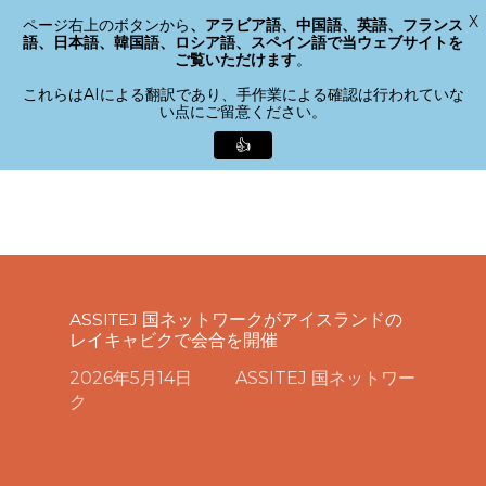
X
ページ右上のボタンから
、アラビア語、中国語、英語、フランス
メニュー
語、日本語、韓国語、ロシア語、スペイン語で当ウェブサイトを
検索
ご覧いただけます
。
メ
ニ
これらはAIによる翻訳であり、手作業による確認は行われていな
い点にご留意ください。
ュ
ー
👍
を
メ
閉
イ
じ
ン
る
コ
ン
テ
ASSITEJ 国ネットワークがアイスランドの
ン
レイキャビクで会合を開催
ツ
へ
2026年5月14日
ASSITEJ 国ネットワー
ス
ク
キ
ッ
プ