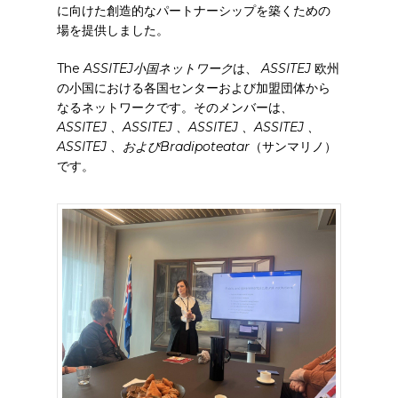
に向けた創造的なパートナーシップを築くための
場を提供しました。
The
ASSITEJ
小国ネットワーク
は、
ASSITEJ
欧州
の小国における各国センターおよび加盟団体から
なるネットワークです。そのメンバーは
、
ASSITEJ 、ASSITEJ 、ASSITEJ 、ASSITEJ 、
ASSITEJ
、
およびBradipoteatar
（サンマリノ）
です。