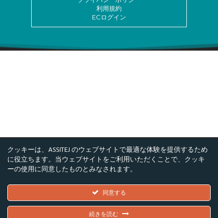
利用規約
ECログイン
クッキーは、ASSITEJ のウェブサイトで最適な体験を提供するため
に役立ちます。当ウェブサイトをご利用いただくことで、クッキ
ーの使用に同意したものとみなされます。
©ASSITEJ - 国際児童・青少年演劇・舞台芸術協
会
同意する
Nørregade 26, 1階, 1165 コペンハーゲン, デンマ
ーク
続きを読む