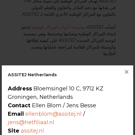
ASSITEJ
تهدف المراكز الوطنية إلى تنمية مجال TYA
في بلدانها مع دعم التبادل والتعاون والتعلم الدولي
بالتعاون مع المراكز الوطنية الأخرى التابعة لـ
ASSITEJ
.
أنشأت
ASSITEJ
مجموعة أدوات للمراكز الوطنية
لدعم
إنشاء المراكز الوطنية وصيانتها وتجديدها. وهي مصممة
لتوجيه المراكز الجديدة
ASSITEJ
على كيفية إطلاقها
وكوسيلة للمراكز القائمة لمراجعة عملياتها وتجديد
أفكارها.
×
ASSITEJ Netherlands
Address
Bloemsingel 10 C, 9712 KZ
Groningen, Netherlands
Contact
Ellen Blom / Jens Besse
Email
ellenblom@assitej.nl
/
jens@hetfiliaal.nl
Site
assitej.nl