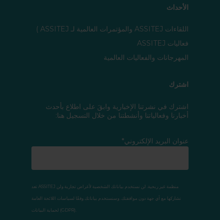
الأحداث
اللقاءات ASSITEJ والمؤتمرات العالمية لـ ASSITEJ )
فعاليات ASSITEJ
المهرجانات والفعاليات العالمية
اشترك
اشترك في نشرتنا الإخبارية وابقَ على اطلاع بأحدث
أخبارنا وفعالياتنا وأنشطتنا من خلال التسجيل هنا:
عنوان البريد الإلكتروني*
تعد ASSITEJ منظمة غير ربحية. لن نستخدم بياناتك الشخصية لأغراض تجارية ولن
نشاركها مع أي جهة دون موافقتك. وسنستخدم بياناتك وفقًا لسياسات اللائحة العامة
لحماية البيانات (GDPR).