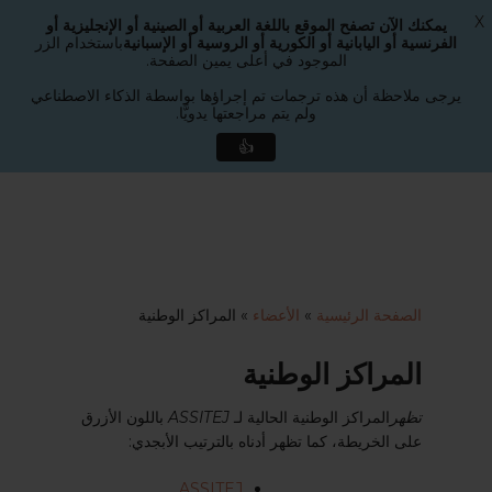
X
يمكنك الآن تصفح الموقع باللغة العربية أو الصينية أو الإنجليزية أو
القائمة
الفرنسية أو اليابانية أو الكورية أو الروسية أو الإسبانية
باستخدام الزر
بحث
الموجود في أعلى يمين الصفحة.
إغلاق
القائمة
يرجى ملاحظة أن هذه ترجمات تم إجراؤها بواسطة الذكاء الاصطناعي
ولم يتم مراجعتها يدويًّا.
👍
لانتقال
لى
لمحتوى
لرئيسي
الصفحة الرئيسية
»
الأعضاء
»
المراكز الوطنية
المراكز الوطنية
تظهر
المراكز الوطنية الحالية لـ
ASSITEJ
باللون الأزرق
على الخريطة، كما تظهر أدناه بالترتيب الأبجدي:
ASSITEJ