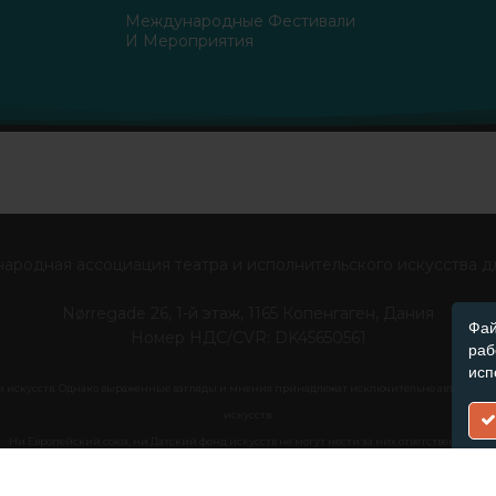
Международные Фестивали
И Мероприятия
ародная ассоциация театра и исполнительского искусства д
Nørregade 26, 1-й этаж, 1165 Копенгаген, Дания
Фай
Номер НДС/CVR: DK45650561
раб
исп
искусств. Однако выраженные взгляды и мнения принадлежат исключительно авторам и н
искусств.
Ни Европейский союз, ни Датский фонд искусств не могут нести за них ответственность.