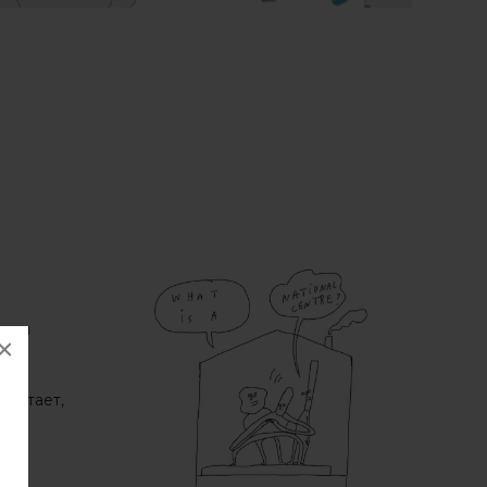
ра и
×
аботает,