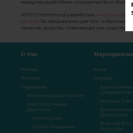
международный обмен, сотрудничество и обучение
ASSITEJ International
разработала
инструментарий
центров
. Он предназначен для того, чтобы помочь
также как средство, позволяющее уже существующ
О Нас
Мероприяти
Миссия
Архив
История
Награды
Управление
Художественн
Совершенство
Исполнительный Комитет
Молодые Учен
Конституционные
Документы
Вдохновляющ
Драматурги
Конституция
За Вклад В Ра
Кодекс Поведения
Искусства