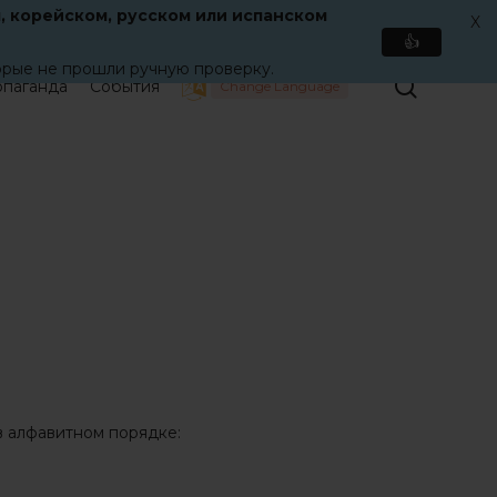
, корейском, русском или испанском
X
👍
орые не прошли ручную проверку.
Поиск
паганда
События
Change Language
в алфавитном порядке: