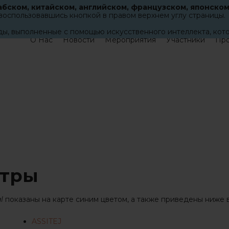
абском, китайском, английском, французском, японском
воспользовавшись кнопкой в правом верхнем углу страницы.
ы, выполненные с помощью искусственного интеллекта, кот
О Нас
Новости
Мероприятия
Участники
Про
нтры
al
показаны на карте синим цветом, а также приведены ниже 
ASSITEJ