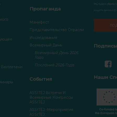
»
Мы будем обрабат
Пропаганда
защите данных (G
ного
Манифест
Представительство Отрасли
Исследования
дующее
Всемирный День
Подписы
Всемирный День 2026
Года
Послание 2026 Года
 Бюллетени
Наши Сп
События
минары
ASSITEJ Встречи И
Всемирные Конгрессы
ASSITEJ
ASSITEJ -мероприятия
ASSITEJ