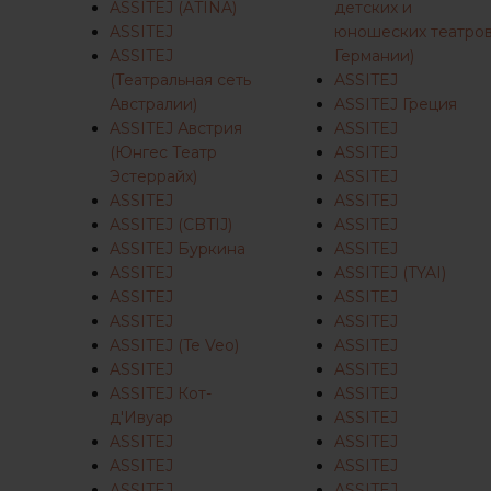
ASSITEJ (ATINA)
детских и
ASSITEJ
юношеских театро
ASSITEJ
Германии)
(Театральная сеть
ASSITEJ
Нажмите Enter для поиска или ESC для закрытия
Австралии)
ASSITEJ Греция
ASSITEJ Австрия
ASSITEJ
(Юнгес Театр
ASSITEJ
Эстеррайх)
ASSITEJ
ASSITEJ
ASSITEJ
ASSITEJ (CBTIJ)
ASSITEJ
ASSITEJ Буркина
ASSITEJ
ASSITEJ
ASSITEJ (TYAI)
ASSITEJ
ASSITEJ
ASSITEJ
ASSITEJ
ASSITEJ (Te Veo)
ASSITEJ
ASSITEJ
ASSITEJ
ASSITEJ Кот-
ASSITEJ
д'Ивуар
ASSITEJ
ASSITEJ
ASSITEJ
ASSITEJ
ASSITEJ
ASSITEJ
ASSITEJ