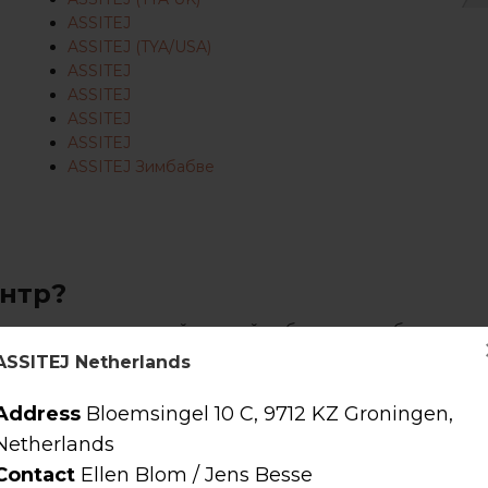
ASSITEJ
ASSITEJ (TYA/USA)
ASSITEJ
ASSITEJ
ASSITEJ
ASSITEJ
ASSITEJ Зимбабве
ентр?
ети трупп, организаций и людей, работающих в области теат
деленной стране.
ASSITEJ Netherlands
ьной представительной сети, объединяющей всех тех, кто р
Address
Bloemsingel 10 C, 9712 KZ Groningen,
Netherlands
сферу ТЯ в своей стране, одновременно поддерживая
Contact
Ellen Blom / Jens Besse