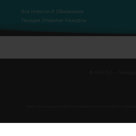
Все Новости И Обновления
Текущие Открытые Конкурсы
© ASSITEJ — Междун
Проект финансируется совместно Европейским союзом и Датским фондом 