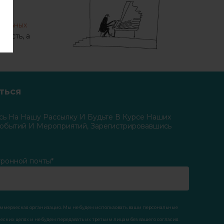
.
нальных
ность, а
.
ться
ь На Нашу Рассылку И Будьте В Курсе Наших
Событий И Мероприятий, Зарегистрировавшись
тронной почты*
коммерческая организация. Мы не будем использовать ваши персональные
ских целях и не будем передавать их третьим лицам без вашего согласия.