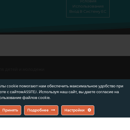
Условия
Использования
Вход В Систему EC
ля детей и молодежи
лы cookie помогают нам обеспечить максимальное удобство при
оте с сайтомASSITEJ . Используя наш сайт, вы даете согласие на
ользование файлов cookie.
е обязательно отражают позицию Европейского союза или Датского фонда
Принять
Подробнее
Настройки