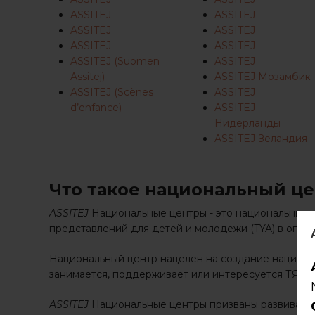
ASSITEJ
ASSITEJ
ASSITEJ
ASSITEJ
ASSITEJ
ASSITEJ
ASSITEJ (Suomen
ASSITEJ
Assitej)
ASSITEJ Мозамбик
ASSITEJ (Scènes
ASSITEJ
d’enfance)
ASSITEJ
Нидерланды
ASSITEJ Зеландия
Что такое национальный ц
ASSITEJ
Национальные центры - это национальные с
представлений для детей и молодежи (TYA) в опре
Национальный центр нацелен на создание национал
занимается, поддерживает или интересуется ТЯ.
ASSITEJ
Национальные центры призваны развивать 