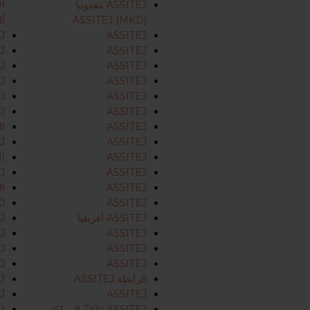
ASSITEJ مقدونيا
ال
ASSITEJ (MKD)
أل
J
ASSITEJ
J
ASSITEJ
J
ASSITEJ
J
ASSITEJ
J
ASSITEJ
J
ASSITEJ
ASSITEJ
الر
J
ASSITEJ
)
ASSITEJ
J
ASSITEJ
ASSITEJ
الر
J
ASSITEJ
ASSITEJ أفريقيا
J
J
ASSITEJ
J
ASSITEJ
J
ASSITEJ
الرابطة ASSITEJ
J
J
ASSITEJ
ASSITEJ (TYA المملكة
J