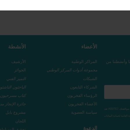
لة للمراكز القائمة لمراجعة عملياتها وتجديد أفكارها.
الأعضاء
الأنشطة
نا وأنشطتنا من
المراكز الوطنية
الأرشيف
مجموعة أدوات المركز الوطني
الجوائز
الشبكات
التميز الفني
الشركاء التابعون
الباحثون الناشئو
الرؤساء الفخريون
كتاب مسرحيون 
الأعضاء الفخريون
جائزة الإنجاز مد
تعد ASSITEJ منظمة غير ربحية. لن نستخدم بياناتك الشخصية لأغراض تجارية ولن نشاركها مع أي جهة دون موافقتك.
سياسة العضوية
مشروع بابل
اللجان
الدعوة
تحقيق المساواة ا