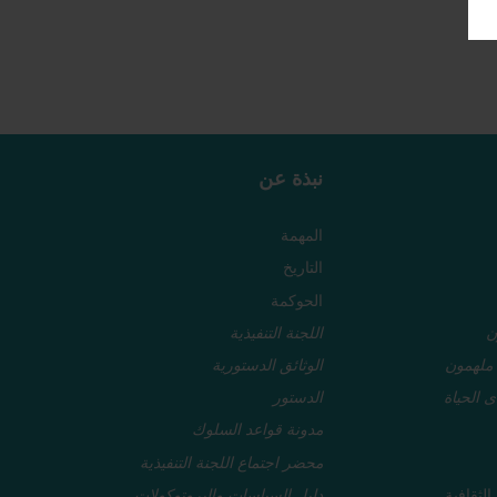
نبذة عن
المهمة
التاريخ
الحوكمة
ن
اللجنة التنفيذية
ملهمون
الوثائق الدستورية
ى الحياة
الدستور
مدونة قواعد السلوك
محضر اجتماع اللجنة التنفيذية
لثقافية
دليل السياسات والبروتوكولات