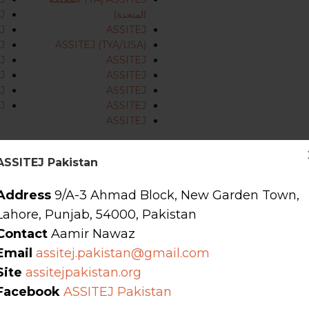
المتحدة)
J
J
ASSITEJ
J
ASSITEJ (TYA/USA)
J
ASSITEJ
J
ASSITEJ
J
ASSITEJ
ASSITEJ
TEJ
ASSITEJ
ASSITEJ Pakistan
لمركز الوطني؟
9/A-3 Ahmad Block, New Garden Town,
Address
راكز الوطنية هي شبكات وطنية تضم شركات ومنظمات وفنانين يعملون في مجال المسرح والأ
Lahore, Punjab, 54000, Pakistan
على إنشاء شبكة تمثل على الصعيد الوطني جميع العاملين في مجال TYA أو المشاركين فيه أو الداعمين له أو المهتمين به.
Contact
Aamir Nawaz
Email
assitej.pakistan@gmail.com
اكز الوطنية إلى تنمية مجال TYA في بلدانها مع دعم التبادل والتعاون والتعلم الدولي بالتعاون مع المراكز الوطنية الأخرى التابعة لـ
Site
assitejpakistan.org
Facebook
ASSITEJ Pakistan
ASS
مجموعة أدوات للمراكز الوطنية
لدعم إنشاء المراكز الوطنية وصيانتها وتج