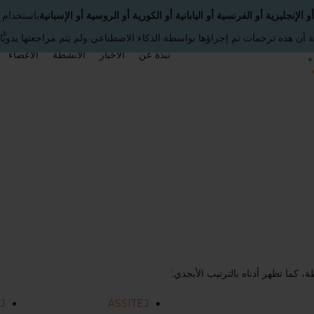
 الإنجليزية أو الفرنسية أو اليابانية أو الكورية أو الروسية أو الإسبانية
باستخدام 
أن هذه ترجمات تم إجراؤها بواسطة الذكاء الاصطناعي ولم يتم مراجعتها يدويًّا.
نبذة عن
الأخبار
الأنشطة
الأعضاء
، كما تظهر أدناه بالترتيب الأبجدي:
ASSITEJ