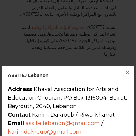
ASSITEJ
تهدف المراكز الوطنية إلى تنمية مجال TYA
في بلدانها مع دعم التبادل والتعاون والتعلم الدولي
بالتعاون مع المراكز الوطنية الأخرى التابعة لـ
ASSITEJ
.
أنشأت
ASSITEJ
مجموعة أدوات للمراكز الوطنية
لدعم
إنشاء المراكز الوطنية وصيانتها وتجديدها. وهي مصممة
لتوجيه المراكز الجديدة
ASSITEJ
على كيفية إطلاقها
وكوسيلة للمراكز القائمة لمراجعة عملياتها وتجديد
أفكارها.
×
ASSITEJ Lebanon
Address
Khayal Association for Arts and
Education Chouran, PO Box 1316004, Beirut,
Beyrouth, 2040, Lebanon
Contact
Karim Dakroub / Riwa Kharrat
Email
assitejlebanon@gmail.com
/
karimdakroub@gmail.com