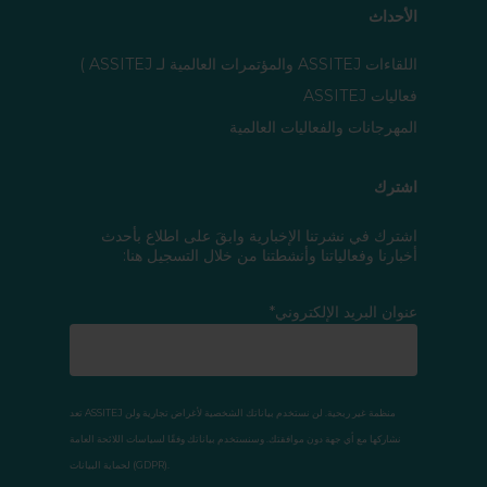
الأحداث
اللقاءات ASSITEJ والمؤتمرات العالمية لـ ASSITEJ )
فعاليات ASSITEJ
المهرجانات والفعاليات العالمية
اشترك
اشترك في نشرتنا الإخبارية وابقَ على اطلاع بأحدث
أخبارنا وفعالياتنا وأنشطتنا من خلال التسجيل هنا:
عنوان البريد الإلكتروني*
تعد ASSITEJ منظمة غير ربحية. لن نستخدم بياناتك الشخصية لأغراض تجارية ولن
نشاركها مع أي جهة دون موافقتك. وسنستخدم بياناتك وفقًا لسياسات اللائحة العامة
لحماية البيانات (GDPR).