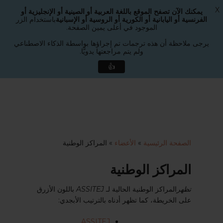
X
يمكنك الآن تصفح الموقع باللغة العربية أو الصينية أو الإنجليزية أو
القائمة
الفرنسية أو اليابانية أو الكورية أو الروسية أو الإسبانية
باستخدام الزر
بحث
الموجود في أعلى يمين الصفحة.
إغلاق
القائمة
يرجى ملاحظة أن هذه ترجمات تم إجراؤها بواسطة الذكاء الاصطناعي
ولم يتم مراجعتها يدويًّا.
👍
لانتقال
لى
لمحتوى
لرئيسي
الصفحة الرئيسية
»
الأعضاء
»
المراكز الوطنية
المراكز الوطنية
تظهر
المراكز الوطنية الحالية لـ
ASSITEJ
باللون الأزرق
على الخريطة، كما تظهر أدناه بالترتيب الأبجدي:
ASSITEJ