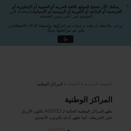
X
يمكنك الآن تصفح الموقع باللغة العربية أو الصينية أو الإنجليزية أو
القائمة
الفرنسية أو اليابانية أو الكورية أو الروسية أو الإسبانية
باستخدام الزر
بحث
الموجود في أعلى يمين الصفحة.
إغلاق
القائمة
يرجى ملاحظة أن هذه ترجمات تم إجراؤها بواسطة الذكاء الاصطناعي
ولم يتم مراجعتها يدويًّا.
👍
لانتقال
لى
لمحتوى
لرئيسي
الصفحة الرئيسية
»
الأعضاء
»
المراكز الوطنية
المراكز الوطنية
تظهر
المراكز الوطنية الحالية لـ
ASSITEJ
باللون الأزرق
على الخريطة، كما تظهر أدناه بالترتيب الأبجدي:
ASSITEJ