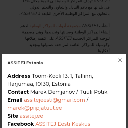
ASSITEJ
تهدف المراكز الوطنية إلى تنمية مجال TYA
في بلدانها مع دعم التبادل والتعاون والتعلم الدولي
بالتعاون مع المراكز الوطنية الأخرى التابعة لـ
ASSITEJ
.
أنشأت
ASSITEJ
مجموعة أدوات للمراكز الوطنية
لدعم
إنشاء المراكز الوطنية وصيانتها وتجديدها. وهي مصممة
لتوجيه المراكز الجديدة
ASSITEJ
على كيفية إطلاقها
وكوسيلة للمراكز القائمة لمراجعة عملياتها وتجديد
أفكارها.
×
ASSITEJ Estonia
Address
Toom-Kooli 13, 1, Tallinn,
Harjumaa, 10130, Estonia
Contact
Marek Demjanov / Tuuli Potik
Email
assitejeesti@gmail.com
/
marek@piipjatuut.ee
Site
assitej.ee
Facebook
ASSITEJ Eesti Keskus