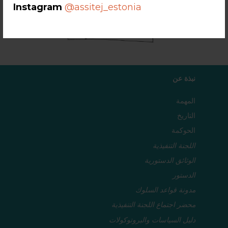
Instagram
@assitej_estonia
نبذة عن
المهمة
التاريخ
الحوكمة
اللجنة التنفيذية
الوثائق الدستورية
الدستور
مدونة قواعد السلوك
محضر اجتماع اللجنة التنفيذية
دليل السياسات والبروتوكولات