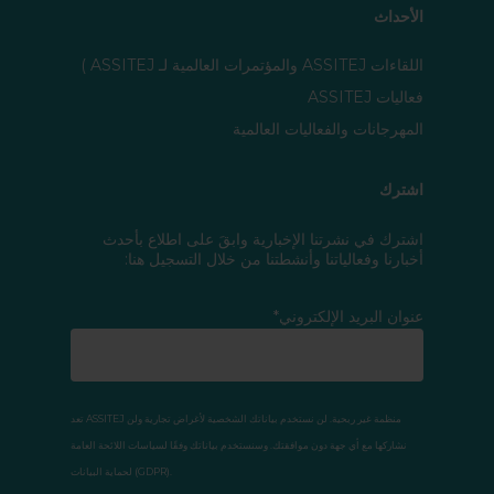
الأحداث
اللقاءات ASSITEJ والمؤتمرات العالمية لـ ASSITEJ )
فعاليات ASSITEJ
المهرجانات والفعاليات العالمية
اشترك
اشترك في نشرتنا الإخبارية وابقَ على اطلاع بأحدث
أخبارنا وفعالياتنا وأنشطتنا من خلال التسجيل هنا:
عنوان البريد الإلكتروني*
تعد ASSITEJ منظمة غير ربحية. لن نستخدم بياناتك الشخصية لأغراض تجارية ولن
نشاركها مع أي جهة دون موافقتك. وسنستخدم بياناتك وفقًا لسياسات اللائحة العامة
لحماية البيانات (GDPR).