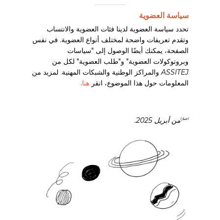
ASSITEJ IberoAmerican
سياسة العضوية
Network (Red Iberoamericana
De Artes Escénicas Para La
تحدد سياسة العضوية لدينا فئات العضوية والانتساب
Infancia Y La Juventud)
وتقدم تعريفات واضحة لمختلف أنواع العضوية. في نفس
الصفحة، يمكنك أيضًا الوصول إلى "سياسات
وبروتوكولات العضوية" و"طلب العضوية" لكل من
ASSITEJ Iceland
ASSITEJ
والمراكز الوطنية والشبكات المهنية. لمزيد من
المعلومات حول هذا الموضوع، انقر
هنا
.
ASSITEJ India
ASSITEJ Indonesia (TAMASJA)
من أبريل 2025.
اعتبارًا
ASSITEJ Iran
ASSITEJ Ireland (TYAI)
ASSITEJ Israel
ASSITEJ Italy