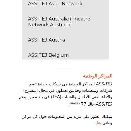
ASSITEJ Asian Network
ASSITEJ Australia (Theatre
Network Australia)
ASSITEJ Austria
ASSITEJ Belgium
ASSITEJ Brazil (CBTIJ)
المراكز الوطنية
ASSITEJ
المراكز الوطنية هي شبكات وطنية تضم
ASSITEJ Burkina
شركات ومنظمات وفنانين يعملون في مجال المسرح
والأداء الفني للأطفال والشباب (TYA) في بلد معين. يضم
ASSITEJ Burundi
ASSITEJ
حاليًا 77
.
مركزًا وطنيًا^
ASSITEJ Cameroon
يمكنك العثور على مزيد من المعلومات حول كل مركز
وطني
هنا
.