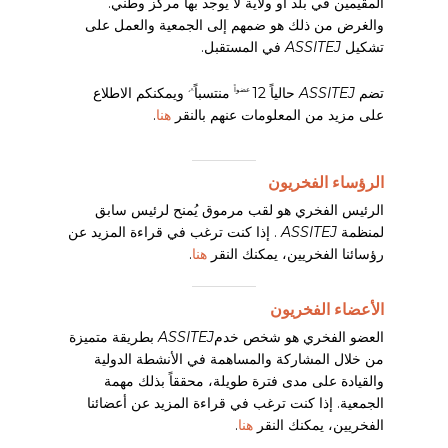
المقيمين في بلد أو ولاية لا يوجد بها مركز وطني.
ASSITEJ Finland (Suomen
والغرض من ذلك هو ضمهم إلى الجمعية والعمل على
Assitej)
تشكيل
ASSITEJ
في المستقبل.
ASSITEJ France (Scènes
تضم
ASSITEJ
حالياً 12
منتسباً
ويمكنكم الاطلاع
عضواً
^،
d’enfance)
على مزيد من المعلومات عنهم بالنقر
هنا
.
ASSITEJ Germany
الرؤساء الفخريون
(Darstellende Künste & junges
Publikum)
الرئيس الفخري هو لقب مرموق يُمنح لرئيس سابق
لمنظمة
ASSITEJ
. إذا كنت ترغب في قراءة المزيد عن
رؤسائنا الفخريين، يمكنك النقر
هنا
.
ASSITEJ Ghana
ASSITEJ Greece
الأعضاء الفخريون
العضو الفخري هو شخص خدم
ASSITEJ
بطريقة متميزة
من خلال المشاركة والمساهمة في الأنشطة الدولية
ASSITEJ Haiti
والقيادة على مدى فترة طويلة، محققاً بذلك مهمة
الجمعية. إذا كنت ترغب في قراءة المزيد عن أعضائنا
ASSITEJ Hungary
الفخريين، يمكنك النقر
هنا
.