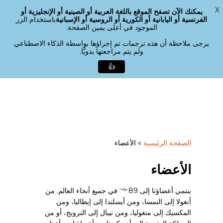
X
يمكنك الآن تصفح الموقع باللغة العربية أو الصينية أو الإنجليزية أو
القائمة
الفرنسية أو اليابانية أو الكورية أو الروسية أو الإسبانية
باستخدام الزر
بحث
الموجود في أعلى يمين الصفحة.
إغلاق
القائمة
يرجى ملاحظة أن هذه ترجمات تم إجراؤها بواسطة الذكاء الاصطناعي
ولم يتم مراجعتها يدويًّا.
👍
لانتقال
لى
لمحتوى
لرئيسي
الصفحة الرئيسية
»
الأعضاء
الأعضاء
ينتمي أعضاؤنا إلى 89
في جميع أنحاء العالم. من
دولة^
أنغولا إلى النمسا، ومن أيسلندا إلى إيطاليا، ومن
المكسيك إلى منغوليا، ومن نيبال إلى النرويج، أو من