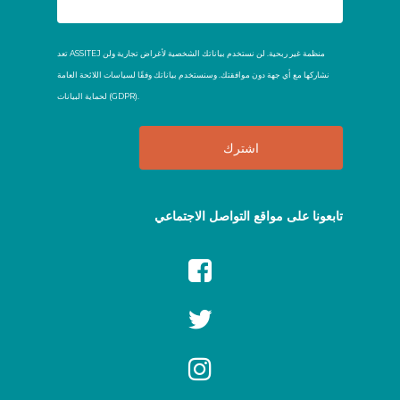
ASSITEJ Zimbabwe
تعد ASSITEJ منظمة غير ربحية. لن نستخدم بياناتك الشخصية لأغراض تجارية ولن
Association Quantara (Tunisia)
نشاركها مع أي جهة دون موافقتك. وسنستخدم بياناتك وفقًا لسياسات اللائحة العامة
لحماية البيانات (GDPR).
Belarusian State Academic
Theatre For The Young
Spectator (Belarus)
Bonhishikha Limited
تابعونا على مواقع التواصل الاجتماعي
Bradipoteatar (San Marino)
Children's Theatre of Republic
of Srpska (Bosnia and
Herzegovina)
Czech ASSITEJ Centre