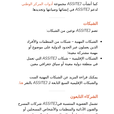
ASSITEJ Canada
كما أنشأت
ASSITEJ
مجموعة
أدوات المركز الوطني
لدعم
ASSITEJ
في إنشائها وصيانتها وتجديدها.
ASSITEJ Chile (Te Veo)
الشبكات
ASSITEJ China
تضم
ASSITEJ
نوعين من الشبكات:
ASSITEJ Côte d’Ivoire
الشبكات المهنية – شبكات من المنظمات والأفراد
الذين يعملون عبر الحدود الدولية على موضوع أو
مهمة مشتركة معينة؛
ASSITEJ Croatia
الشبكات الإقليمية – شبكات
ASSITEJ
التي تعمل
في منطقة دولية معينة أو سياق جغرافي معين.
ASSITEJ Cuba
يمكنك قراءة المزيد عن الشبكات المهنية الست
ASSITEJ Cyprus
والشبكات الإقليمية السبع التابعة لـ
ASSITEJ
بالنقر
هنا
.
ASSITEJ Denmark
الشركاء التابعون
تشمل العضوية المنتسبة في
ASSITEJ
شركات المسرح
ASSITEJ Estonia
والفنون الأدائية والمنظمات والأشخاص المسجلين أو