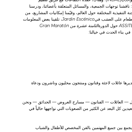
 ناقشنا توجهات الجمعية، والمسائل المتعلقة بأعضائنا، ودرسنا
التنفيذية المختلفة حول العالم، وقيّمنا إمكانيات المشاريع، من
 الطعام على العشب في
Jardin Escénico،
تلقينا بعض المعلومات
ASSIT
حول الدورة
الثامنة عشرة من Gran Maratón
ا في بناء الحدث في خيالنا:
ديرها عائلات لاجئة وفنانون ومنتجون محليون وناشرون ودعاة
أطفال — العائلات — الفنانون — مسارح العروض — الحدائق — ونحن
دين كل البعد عن الكثير من الصعوبات التي نواجهها حالياً في
ية يجمع بين جميع المهتمين بالفن المخصص للأطفال والشباب