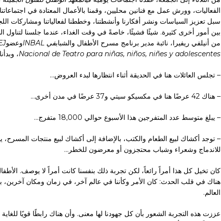
الفعاليات، وورش عمل مع فنانين محليين، وقمنا بالأعمال المعتادة في اجتماعاتنا:
سبل تعزيز السياسات ونشر أفكارنا وأنشطتنا، وخططنا لفعالياتنا ومشاركات اللجنة 
بين أمور أخرى كثيرة. شيئًا فشيئًا، خاصةً في وقت الغداء، عندما جلسنا لتناول
من أنيلفي ريفيرا، نائبة مدير برنامج مسرح الأطفال والشباب
في INBAL
وعضو
EJ
Nacional de Teatro para niñas, niños, niñes y adolescentes
، وبدأن
– تجلس العائلات هنا في الحديقة أثناء انتظارها لبدء العروض...
– هناك 42 عرضًا هنا في مكسيكو سيتي و37 عرضًا في مدن أخرى…
– يبلغ متوسط عدد المتفرجين هذا الأسبوع حوالي 18,000 متفرج...
– توجد أكشاك لبيع الطعام والكتب، بالإضافة إلى أكشاك لبيع منتجات المسرح، ي
للاندماج وشعراء وشباب محتجزون أو معرضون للخطر...
كان تخيل كل هذا أمراً رائعاً، لكن تجربة ذلك بنفسنا كانت أمراً لا يوصف. ال
هناك في قلب الحدث: كان الأمر وكأننا في عالم آخر، في زمان ومكان آخرين، بعي
العالم.
عززت هذه التجربة الشعور بأن كل جهودنا لها معنى. وأن هناك رابطًا قويًا للغا