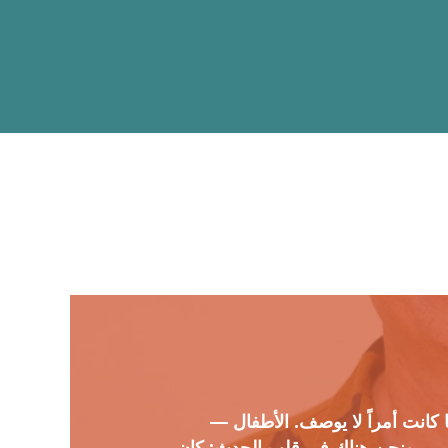
اضغط على مفتاح «Enter» للبحث أو على مفتاح «ESC» للإغلاق
ا كانت أمراً لا يوصف. الأطفال —