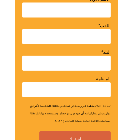
اللقب*
البلد*
المنظمة
تعد ASSITEJ منظمة غير ربحية. لن نستخدم بياناتك الشخصية لأغراض
تجارية ولن نشاركها مع أي جهة دون موافقتك. وسنستخدم بياناتك وفقًا
لسياسات اللائحة العامة لحماية البيانات (GDPR).