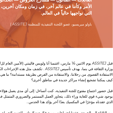
العائلات — الفنانون — مسارح العروض — الحدائ
الأمر وكأننا في عالم آخر، في زمان ومكان آخرين، 
التي نواجهها حالياً في العالم.
باولو ميريسيو، عضو اللجنة التنفيذية للمنظمة ASSITEJ )
قبل
ASSITEJ
يوم الاثنين 16 مارس، اغتنمنا أنا ولويس فالينتي (الأمين العام لل
J
وزارة الثقافة في بنما، بهدف تأسيس
ASSITEJ
. تكشف مثل هذه الإجراءات الكثي
الاستفادة القصوى من رحلاتنا، والاستفادة من الفرص بطريقة مستدامة؟ ما هي
كيف يمكننا تشجيع إنشاء مراكز جديدة في مناطق أخرى؟
قبل حضور اجتماع مفتوح للجنة التنفيذية، كنت أتساءل: إلى أي مدى يعمل هؤلاء
بوجود شيء قوي للغاية وراء ذلك، يتجاوز العمل المستمر والضروري المتمثل في 
الذي عقدناه مؤخرًا في المكسيك بعدًا آخر يؤكد هذا الحدس...
من الثلاثاء إلى الجمعة، عقدنا اجتماعات يومية في
المعهد الوطني للفنون الجميلة 