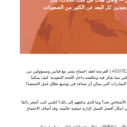
ق — ونحن هناك في قلب الحدث: كان
بعيدين كل البعد عن الكثير من الصعوبات
ASSITE
) الفرصة لعقد اجتماع مثمر مع فنانين ومسؤولين من
ر مما نفكر فيه ونناقشه داخل اللجنة التنفيذية: كيف يمكننا
 المبادرات التي يمكن أن تساعد في توسيع نطاق عمل الجمعية؟
 الأشخاص بجد؟ وما الذي يدفعهم إلى ذلك؟ لكنني كنت أشعر دائمًا
ابتكار أفضل السبل لإدارة جمعية عالمية. وقد أضاف الاجتماع
والأدب
(
INBAL
). وهناك، عقدنا اجتماعات مع فريق تنظيم