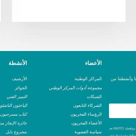
الأعضاء
الأنشطة
نا وأنشطتنا من
المراكز الوطنية
الأرشيف
مجموعة أدوات المركز الوطني
الجوائز
الشبكات
التميز الفني
الشركاء التابعون
الباحثون الناشئو
الرؤساء الفخريون
كتاب مسرحيون 
الأعضاء الفخريون
جائزة الإنجاز مد
تعد ASSITEJ منظمة غير ربحية. لن نستخدم بياناتك الشخصية لأغراض تجارية ولن نشاركها مع أي جهة دون موافقتك.
سياسة العضوية
مشروع بابل