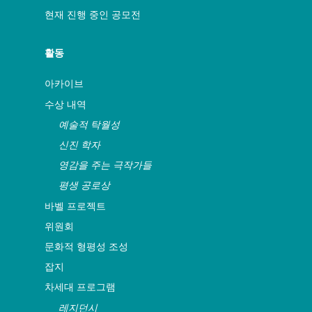
장은 수상자에게 수여 사실을 통보한다.
현재 진행 중인 공모전
수상자와 후보자에게는 각각 상과 인증서
가 수여되며, 이는 다음
ASSITEJ 총회 및
어린이·청소년을 위한 공연예술제
기간 중
활동
적절한 시상식에서 진행됩니다.
아카이브
수상 내역
예술적 탁월성
신진 학자
영감을 주는 극작가들
평생 공로상
바벨 프로젝트
위원회
문화적 형평성 조성
잡지
차세대 프로그램
레지던시