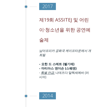
2017
제19회 ASSITEJ 및 어린
이·청소년을 위한 공연예
술제
남아프리카 공화국 케이프타운에서 개
최됨
• 요한 드 스메트 (벨기에)
• 마티아스 앤더손 (스웨덴)
•
특별 언급:
나데즈다 알렉세예바 (러
시아)
2014