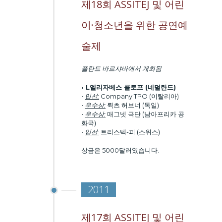
제18회 ASSITEJ 및 어린
이·청소년을 위한 공연예
술제
폴란드 바르샤바에서 개최됨
• L
엘리자베스 콜토프
(네덜란드)
•
입선:
Company TPO (이탈리아)
•
우수상:
뤽츠 허브너 (독일)
•
우수상:
매그넷 극단 (남아프리카 공
화국)
•
입선:
트리스텍-피 (스위스)
상금은 5000달러였습니다.
2011
제17회 ASSITEJ 및 어린