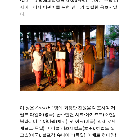
ASSITEJ
명예회장상을 제정하였다. 그녀는 조명 디
자이너이자 어린이를 위한 연극의 열렬한 옹호자였
다.
이 상은
ASSITEJ
명예 회장단 전원을 대표하여 제
럴드 타일러(영국), 콘스탄틴 샤크-아지조프(소련),
블라디미르 아다멕(체코), 냇 이크(미국), 일제 로덴
베르크(독일), 마이클 피츠제럴드(호주), 해럴드 오
크스(미국), 볼프강 슈나이더(독일), 이베트 하디(남