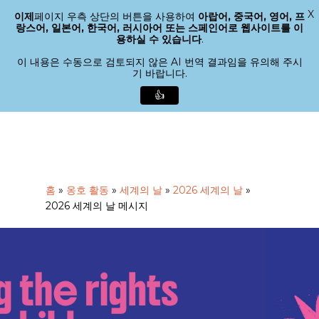
X
이제
페이지 우측 상단의 버튼을 사용하여
아랍어, 중국어, 영어, 프
메뉴
랑스어, 일본어, 한국어, 러시아어 또는 스페인어로 웹사이트를 이
검색
용하실 수 있습니다
.
메
뉴
이 내용은 수동으로 검토되지 않은 AI 번역 결과임을 유의해 주시
기 바랍니다.
닫
기
👍
본
문
으
로
바
홈
»
옹호 활동
»
세계의 날
»
2026 세계의 날
»
로
2026 세계의 날 메시지
가
기