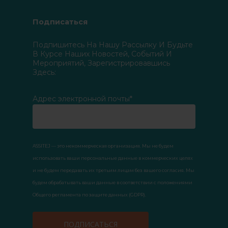
Подписаться
Подпишитесь На Нашу Рассылку И Будьте
В Курсе Наших Новостей, Событий И
Мероприятий, Зарегистрировавшись
Здесь:
Адрес электронной почты*
ASSITEJ — это некоммерческая организация. Мы не будем
использовать ваши персональные данные в коммерческих целях
и не будем передавать их третьим лицам без вашего согласия. Мы
будем обрабатывать ваши данные в соответствии с положениями
Общего регламента по защите данных (GDPR).