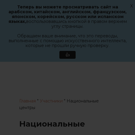
X
Теперь вы можете просматривать сайт на
Меню
арабском, китайском, английском, французском,
поиск
японском, корейском, русском или испанском
Закрыт
языках,
воспользовавшись кнопкой в правом верхнем
меню
углу страницы.
Обращаем ваше внимание, что это переводы,
выполненные с помощью искусственного интеллекта,
которые не прошли ручную проверку.
👍
Перейти
к
основному
содержанию
Главная
"
Участники
"
Национальные
центры
Национальные