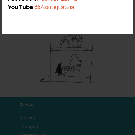
YouTube
@AssitejLatvia
О Нас
Миссия
История