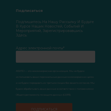
Подписаться
Подпишитесь На Нашу Рассылку И Будьте
В Курсе Наших Новостей, Событий И
Мероприятий, Зарегистрировавшись
Здесь:
Адрес электронной почты*
ASSITEJ — это некоммерческая организация. Мы не будем
использовать ваши персональные данные в коммерческих целях
и не будем передавать их третьим лицам без вашего согласия. Мы
будем обрабатывать ваши данные в соответствии с положениями
Общего регламента по защите данных (GDPR).