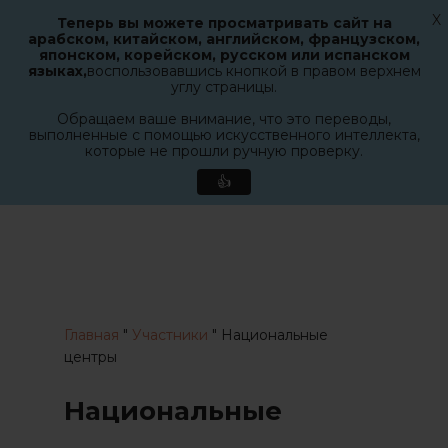
X
Теперь вы можете просматривать сайт на
Меню
арабском, китайском, английском, французском,
поиск
японском, корейском, русском или испанском
Закрыт
языках,
воспользовавшись кнопкой в правом верхнем
меню
углу страницы.
Обращаем ваше внимание, что это переводы,
выполненные с помощью искусственного интеллекта,
которые не прошли ручную проверку.
👍
Перейти
к
основному
содержанию
Главная
"
Участники
"
Национальные
центры
Национальные