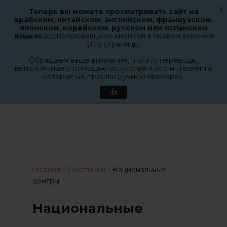
X
Теперь вы можете просматривать сайт на
Меню
арабском, китайском, английском, французском,
поиск
японском, корейском, русском или испанском
Закрыт
языках,
воспользовавшись кнопкой в правом верхнем
меню
углу страницы.
Обращаем ваше внимание, что это переводы,
выполненные с помощью искусственного интеллекта,
которые не прошли ручную проверку.
👍
Перейти
к
основному
содержанию
Главная
"
Участники
"
Национальные
центры
Национальные