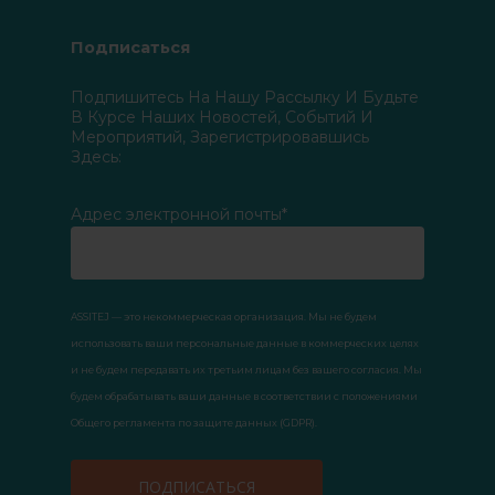
Подписаться
Подпишитесь На Нашу Рассылку И Будьте
В Курсе Наших Новостей, Событий И
Мероприятий, Зарегистрировавшись
Здесь:
Адрес электронной почты*
ASSITEJ — это некоммерческая организация. Мы не будем
использовать ваши персональные данные в коммерческих целях
и не будем передавать их третьим лицам без вашего согласия. Мы
будем обрабатывать ваши данные в соответствии с положениями
Общего регламента по защите данных (GDPR).