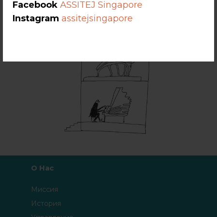
Facebook
ASSITEJ Singapore
Instagram
assitejsingapore
О Нас
Миссия
История