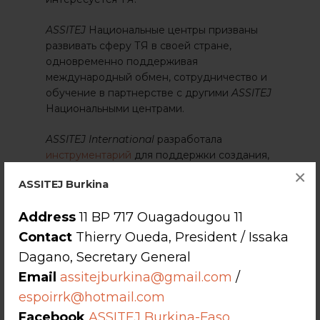
ASSITEJ
Национальные центры призваны
развивать сферу ТЯ в своей стране,
одновременно поддерживая
международный обмен, сотрудничество и
обучение в партнерстве с другими
ASSITEJ
Национальными центрами.
ASSITEJ International
разработала
инструментарий
для поддержки создания,
поддержания и обновления
национальных
×
ASSITEJ Burkina
центров
. Он предназначен для того, чтобы
помочь новым
ASSITEJ
Национальные
Address
11 BP 717 Ouagadougou 11
центры, как начать свою деятельность, а
также как средство, позволяющее уже
Contact
Thierry Oueda, President / Issaka
существующим центрам пересмотреть
Dagano, Secretary General
свою работу и обновить свои идеи.
Email
assitejburkina@gmail.com
/
espoirrk@hotmail.com
Facebook
ASSITEJ Burkina-Faso