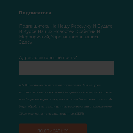
Подписаться
Подпишитесь На Нашу Рассылку И Будьте
В Курсе Наших Новостей, Событий И
Мероприятий, Зарегистрировавшись
Здесь:
Адрес электронной почты*
ASSITEJ — это некоммерческая организация. Мы не будем
использовать ваши персональные данные в коммерческих целях
и не будем передавать их третьим лицам без вашего согласия. Мы
будем обрабатывать ваши данные в соответствии с положениями
Общего регламента по защите данных (GDPR).