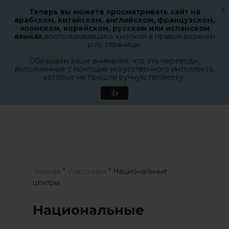
X
Теперь вы можете просматривать сайт на
Меню
арабском, китайском, английском, французском,
поиск
японском, корейском, русском или испанском
Закрыт
языках,
воспользовавшись кнопкой в правом верхнем
меню
углу страницы.
Обращаем ваше внимание, что это переводы,
выполненные с помощью искусственного интеллекта,
которые не прошли ручную проверку.
👍
Перейти
к
основному
содержанию
Главная
"
Участники
"
Национальные
центры
Национальные