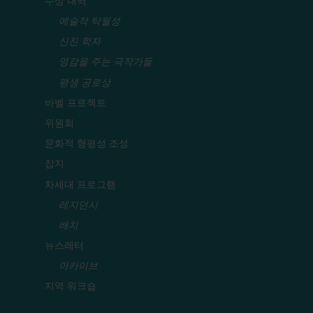
수상 내역
예술적 탁월성
신진 학자
영감을 주는 극작가들
평생 공로상
바벨 프로젝트
위원회
문화적 형평성 조성
잡지
차세대 프로그램
레지던시
배치
뉴스레터
아카이브
지역 워크숍