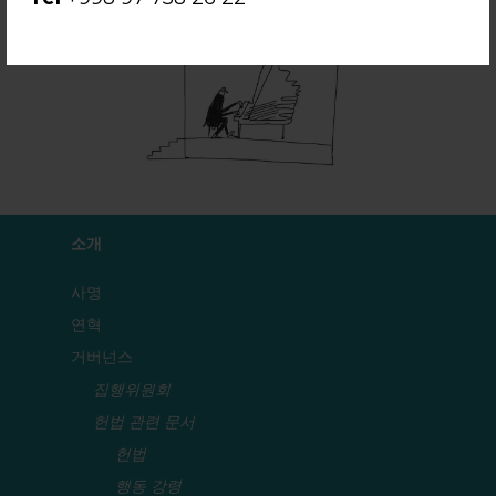
소개
사명
연혁
거버넌스
집행위원회
헌법 관련 문서
헌법
행동 강령