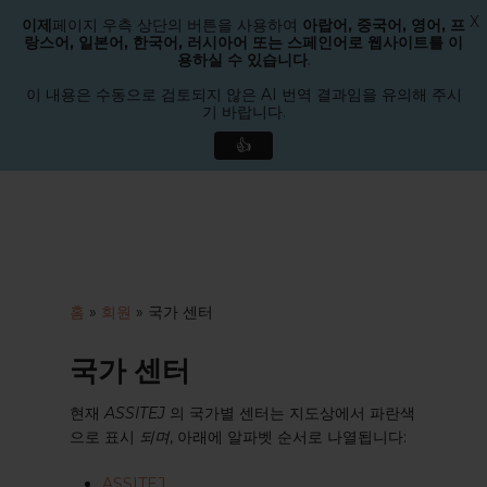
X
이제
페이지 우측 상단의 버튼을 사용하여
아랍어, 중국어, 영어, 프
메뉴
랑스어, 일본어, 한국어, 러시아어 또는 스페인어로 웹사이트를 이
검색
용하실 수 있습니다
.
메
뉴
이 내용은 수동으로 검토되지 않은 AI 번역 결과임을 유의해 주시
기 바랍니다.
닫
기
👍
본
문
으
로
바
로
홈
»
회원
»
국가 센터
가
기
국가 센터
현재
ASSITEJ
의 국가별 센터는 지도상에서 파란색
으로 표시
되며
, 아래에 알파벳 순서로 나열됩니다:
ASSITEJ