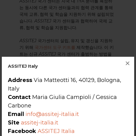
ASSITEJ
국가 센터는 자국 내 TYA 분야를 육성하
는 동시에 다른 국가 센터들과의 협력 관계를 통해
국제 교류, 협력 및 학습을 지원하기 위해 설립되었
습니다.
ASSITEJ
국가 센터들과 협력하여 국제 교
류, 협력 및 학습을 지원합니다.
ASSITEJ
국가센터의 설립, 유지 및 갱신을 지원하
기 위해
국가센터 도구 키트를
제작했습니다. 이 키
트는 신규
ASSITEJ
국가 센터가 출범하는 방법을
안내하고, 기존 센터가 운영을 검토하고 아이디어를
×
ASSITEJ Italy
새롭게 하는 수단으로 활용할 수 있도록 설계되었습
니다.
Address
Via Matteotti 16, 40129, Bologna,
Italy
Contact
Maria Giulia Campioli / Gessica
Carbone
Email
info@assitej-italia.it
Site
assitej-italia.it
Facebook
ASSITEJ Italia