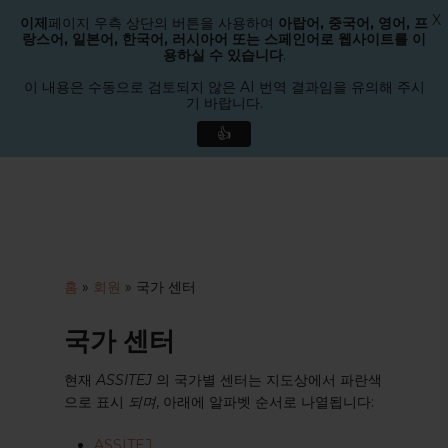
X
이제
페이지 우측 상단의 버튼을 사용하여
아랍어, 중국어, 영어, 프
메뉴
랑스어, 일본어, 한국어, 러시아어 또는 스페인어로 웹사이트를 이
검색
용하실 수 있습니다
.
메
뉴
이 내용은 수동으로 검토되지 않은 AI 번역 결과임을 유의해 주시
기 바랍니다.
닫
기
👍
본
문
으
로
바
로
홈
»
회원
»
국가 센터
가
기
국가 센터
현재
ASSITEJ
의 국가별 센터는 지도상에서 파란색
으로 표시
되며
, 아래에 알파벳 순서로 나열됩니다:
ASSITEJ