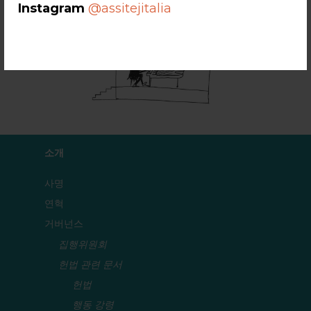
Instagram
@assitejitalia
소개
사명
연혁
거버넌스
집행위원회
헌법 관련 문서
헌법
행동 강령