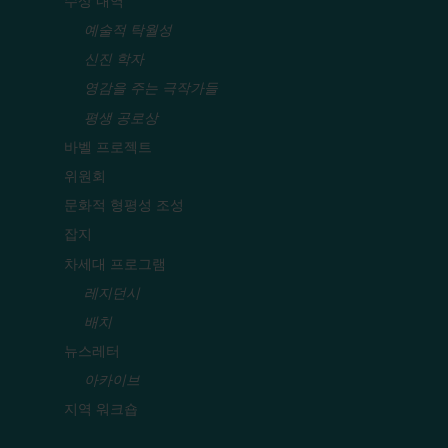
수상 내역
예술적 탁월성
신진 학자
영감을 주는 극작가들
평생 공로상
바벨 프로젝트
위원회
문화적 형평성 조성
잡지
차세대 프로그램
레지던시
배치
뉴스레터
아카이브
지역 워크숍