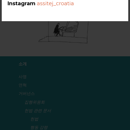
Instagram
assitej_croatia
소개
사명
연혁
거버넌스
집행위원회
헌법 관련 문서
헌법
행동 강령