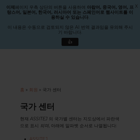
X
이제
페이지 우측 상단의 버튼을 사용하여
아랍어, 중국어, 영어, 프
메뉴
랑스어, 일본어, 한국어, 러시아어 또는 스페인어로 웹사이트를 이
검색
용하실 수 있습니다
.
메
뉴
이 내용은 수동으로 검토되지 않은 AI 번역 결과임을 유의해 주시
기 바랍니다.
닫
기
👍
본
문
으
로
바
로
홈
»
회원
»
국가 센터
가
기
국가 센터
현재
ASSITEJ
의 국가별 센터는 지도상에서 파란색
으로 표시
되며
, 아래에 알파벳 순서로 나열됩니다:
ASSITEJ