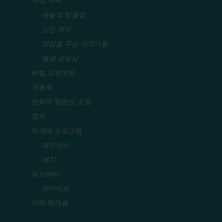
수상 내역
예술적 탁월성
신진 학자
영감을 주는 극작가들
평생 공로상
바벨 프로젝트
위원회
문화적 형평성 조성
잡지
차세대 프로그램
레지던시
배치
뉴스레터
아카이브
지역 워크숍