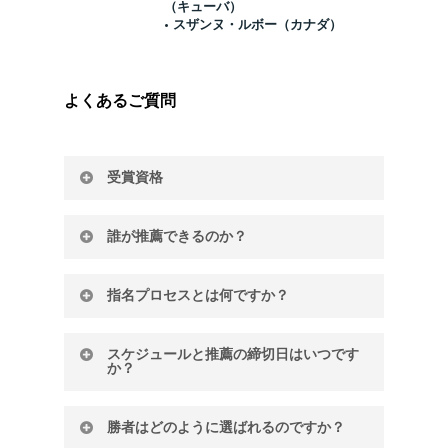
（キューバ）
• スザンヌ・ルボー（カナダ）
よくあるご質問
受賞資格
私たちの活動の核心は舞台上で物語を紡ぐこ
誰が推薦できるのか？
とにあり、この賞は特定の作家を称えるため
に創設されました。彼らは自らの都市、国、
ASSITEJ
のナショナルセンターおよびプロフ
地域、あるいは世界中で、若年層向け演劇・
指名プロセスとは何ですか？
ェッショナルネットワークが賞の候補者推薦
舞台芸術（TYA）に多大な影響を与えてきた
を行います。お近くの
ASSITEJ
のナショナル
方々です。
私は
推薦する個人が、推薦する劇作家がいか
センターまたはプロフェッショナルネットワ
スケジュールと推薦の締切日はいつです
にインスピレーションを与えてきたかを「語
ークにお問い合わせください。
か？
彼らがどのようにインスピレーションを与え
る」ことになるでしょう。
てきたかは、彼らが執筆する文脈との関係で
2021-2024年度の指名手続き、応募情報、お
考察されるかもしれない。
これには以下が含
ただし、推薦者の第一言語で申請することも
勝者はどのように選ばれるのですか？
よび詳細については、まもなく公開されま
まれる可能性がある：