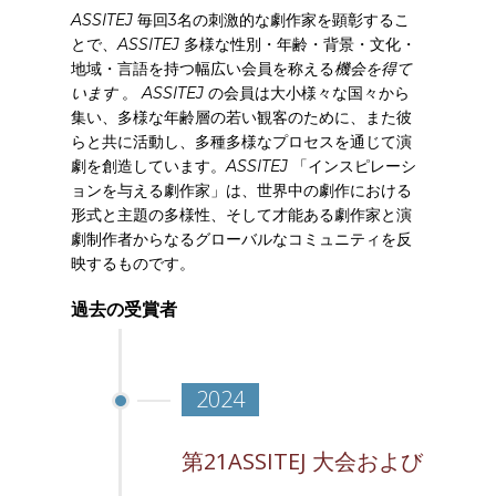
ASSITEJ
毎回3名の刺激的な劇作家を顕彰するこ
とで、
ASSITEJ
多様な性別・年齢・背景・文化・
地域・言語を持つ幅広い会員を称える
機会を得て
います
。
ASSITEJ
の会員は大小様々な国々から
集い、多様な年齢層の若い観客のために、また彼
らと共に活動し、多種多様なプロセスを通じて演
劇を創造しています。
ASSITEJ
「インスピレーシ
ョンを与える劇作家」は、世界中の劇作における
形式と主題の多様性、そして才能ある劇作家と演
劇制作者からなるグローバルなコミュニティを反
映するものです。
過去の受賞者
2024
第21ASSITEJ 大会および