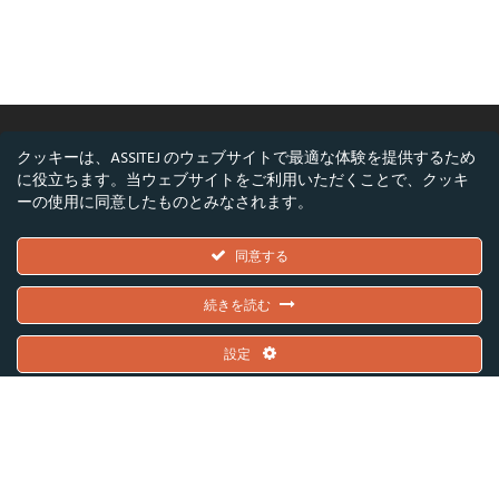
クッキーは、ASSITEJ のウェブサイトで最適な体験を提供するため
に役立ちます。当ウェブサイトをご利用いただくことで、クッキ
©ASSITEJ - 国際児童・青少年演劇・舞台芸術協
ーの使用に同意したものとみなされます。
会
Nørregade 26, 1階, 1165 コペンハーゲン, デンマ
同意する
ーク
VAT/CVR番号: DK45650561
続きを読む
設定
欧州連合およびデンマーク芸術財団の共同資金提供を受けています。 ただし、
本記事で表明された見解や意見は著者個人のものであり、必ずしも欧州連合や
デンマーク芸術財団の見解を反映するものではありません。
欧州連合およびデンマーク芸術財団は、これらについて一切の責任を負いませ
ん。