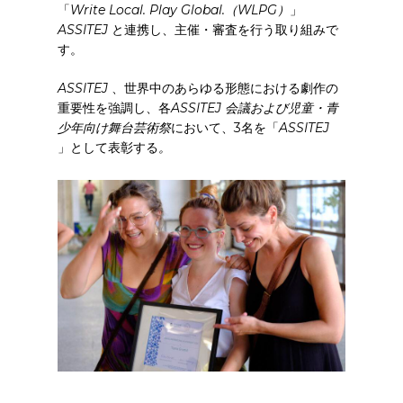
「
Write Local. Play Global.（WLPG）
」
ASSITEJ
と連携し、主催・審査を行う取り組みで
す。
ASSITEJ
、世界中のあらゆる形態における劇作の
重要性を強調し、各
ASSITEJ 会議および児童・青
少年向け舞台芸術祭
において、3名を「
ASSITEJ
」として表彰する
。