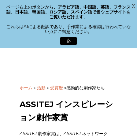
X
ページ右上のボタンから
、アラビア語、中国語、英語、フランス
メニュー
語、日本語、韓国語、ロシア語、スペイン語で当ウェブサイトを
検索
ご覧いただけます
。
メ
ニ
これらはAIによる翻訳であり、手作業による確認は行われていな
い点にご留意ください。
ュ
ー
👍
を
メ
閉
イ
じ
ン
る
コ
ン
テ
ホーム
»
活動
»
受賞歴
»
感動的な劇作家たち
ン
ツ
ASSITEJ インスピレーシ
へ
ス
ョン劇作家賞
キ
ッ
プ
ASSITEJ
劇作家賞は、
ASSITEJ
ネットワーク