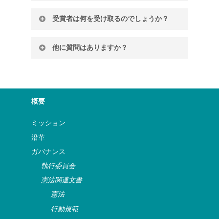
可能です。ただし、その言語が英語でない場
す。
合、資料の英語への翻訳が必要となります。
本事業は、Write Local. Play Global.
自国における青少年向け演劇（TYA）の
受賞者は何を受け取るのでしょうか？
この翻訳については、
ASSITEJ 事務局
が支援
（WLPG）
ASSITEJ
執行委員会と協力して運
変革に寄与する、内容および／または形
いたします。
営・審査を行います。
式において革新的な戯曲の執筆。
「
ASSITEJ
インスピレーション劇作家」が発
他に質問はありますか？
他の作家たちにとってのメンターおよび
表される授賞式に加え、選出された劇作家
過去の評価報告書はこちらからご覧いただけ
ロールモデルとしての役割を果たす；
は
ASSITEJ 児童ASSITEJ 芸術祭の
主催者
、
ます：
質問は
事務
総長宛てにお送りください。
自国や地域における根強い伝統や権力に
運営委員会、
Write Local. Play Global.
挑戦する、政治的・社会的に意識の高い
（WLPG）
と共に、フェスティバルにおいて
2017
作品を書くこと；
創作活動を披露する機会が設けられます。具
2021
概要
彼らの文章は、読者に他者や世界、そし
体的には、上演、翻訳、朗読などを通じて作
てその出来事をより深く人間的な視点で
品を発表します。
ミッション
捉えるよう促す。
沿革
ガバナンス
執行委員会
憲法関連文書
憲法
行動規範