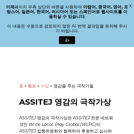
X
이제
페이지 우측 상단의 버튼을 사용하여
아랍어, 중국어, 영어, 프
메뉴
랑스어, 일본어, 한국어, 러시아어 또는 스페인어로 웹사이트를 이
검색
용하실 수 있습니다
.
메
뉴
이 내용은 수동으로 검토되지 않은 AI 번역 결과임을 유의해 주시
기 바랍니다.
닫
기
👍
본
문
으
로
바
로
홈
»
활동
»
수상
»
영감을 주는 극작가들
가
기
ASSITEJ 영감의 극작가상
ASSITEJ
영감의 극작가상은
ASSITEJ
전문 네트워
크인
Write Local. Play Global.(WLPG)
이
ASSITEJ
집행위원회와 협력하여 후원하고 심사하