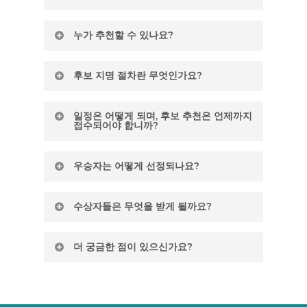
우리 작업의 본질은 무대에서 이야기를 전하는
누가 추천할 수 있나요?
데 있으며, 이 상은 각자의 도시, 국가, 지역 또
는 전 세계에서 어린이를 위한 연극 및 공연예
수상 후보 추천은
ASSITEJ
의 국가 센터 및 전
술(TYA)에 영감을 준 특별한 작가들을 기리기
후보 지명 절차란 무엇인가요?
문가 네트워크에서 진행합니다.
ASSITEJ
국가
위해 제정되었습니다.
센터 또는 전문 네트워크에 문의하시기 바랍니
저는
추천하는 개인이 자신이 추천하는 극작가
다.
그들이 어떻게 영감을 주었는지는 그들이 글을
일정은 어떻게 되며, 후보 추천은 언제까지
가 어떻게 영감을 주었는지에 대한 '이야기를
접수되어야 합니까?
쓴 맥락과 관련하여 고려될 수 있다.
다음과 같
전하는' 것이 될 것입니다.
은 요소가 포함될 수 있습니다:
2021-2024년 임기 후보자 추천 절차, 지원 정
추천인의 모국어로도 신청이 가능하나, 해당 언
우승자는 어떻게 선정되나요?
보 및 추가 세부 사항은 곧 공개될 예정입니다.
자국에서 청소년·어린이 연극(TYA)을 변화
어가 영어가 아닌 경우 제출 자료의 영어 번역
시키는 데 기여하는 내용 및/또는 형식 면
본이 필요하며,
ASSITEJ 사무국이
이를 지원할
본 행사는 Write Local. Play Global. (WLPG)
에서 혁신적인 연극 작품을 창작하는 것;
수상자들은 무엇을 받게 될까요?
수 있습니다.
가
ASSITEJ
집행위원회와 협력하여 주관 및 심
다른 작가들에게 멘토이자 롤모델이 되어
사합니다.
주며;
ASSITEJ
영감 주는 극작가'가 선정되는 시상식
더 궁금한 점이 있으신가요?
자국이나 지역의 뿌리 깊은 전통이나 권력
외에도, 선발된 극작가들은
ASSITEJ 대회 및
이전 평가 보고서는 여기에서 읽을 수 있습니
에 도전하는 정치적·사회적 의식을 담은 작
어린이·청소년 공연예술제
주최측
,
집행위원
다:
질
문
은 사무총장에게 보내실 수 있습니다.
품을 창작하는 것;
회,
Write Local. Play Global. (WLPG)
와 협
그들의 글은 독자들이 다른 사람들과 세상,
력하여 공연, 번역, 낭독 등 창의적인 방식으로
2017