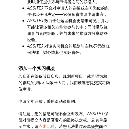
要时担任提供方与申请者之间的联络人。
ASSITEJ
不会对申请人的选拔或实习岗位的条
件作出任何决定——它仅负责协调申请事宜；
ASSITEJ
致力于让这些机会更清晰可见，并尽
可能让更多相关方能够参与其中；同时吸取往
届参与者的经验，并与未来的接待方分享这些
经验。
ASSITEJ
对该实习机会的规划与实施
不承担
任
何法律、财务或其他实际责任。
添加一个实习机会
若您正在筹备节日庆典、规划新项目，或希望为您
的剧院/机构/团队敞开大门，我们诚邀您提交实习岗
位申请。
申请全年开放，采用滚动录取制。
请注意，您的信息可能不会立即发布。
ASSITEJ
保
留对所提交内容是否发布的最终决定权。若表单显
示异常，请
点击此处
。若您无法通过表单提交岗位