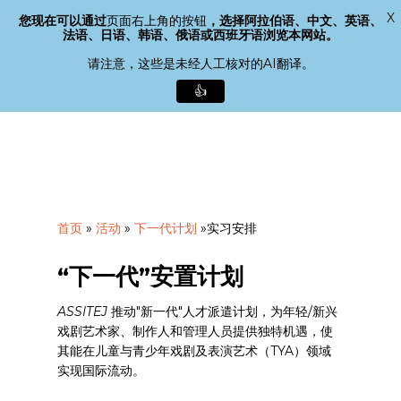
X
您现在可以通过
页面右上角的按钮
，选择阿拉伯语、中文、英语、
菜单
法语、日语、韩语、俄语或西班牙语浏览本网站。
搜索
关
请注意，这些是未经人工核对的AI翻译。
闭
👍
菜
单
跳
至
主
要
内
容
首页
»
活动
»
下一代计划
»
实习安排
“下一代”安置计划
ASSITEJ
推动"新一代"人才派遣计划，为年轻/新兴
戏剧艺术家、制作人和管理人员提供独特机遇，使
其能在儿童与青少年戏剧及表演艺术（TYA）领域
实现国际流动。