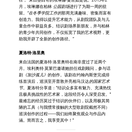
径，”来自墨西哥的埃琳娜·曼佐如是说。2015年2
月，埃琳娜在柏林
公园剧场
进行了为期一周的驻
留。
“在冬季学院工作的
那周充满趣味、密集而富有
创造力。我得以提升艺术能力，从剧院团队及与儿
童合作中获益良多。结识剧场界新朋友，并与柏林
的青少年共同创作，不仅拓宽了我的艺术视野，更
助我开辟了全新的创作路径。”
夏洛特·洛里奥
来自法国的夏洛特·洛里奥特在南非度过了近两个
月。埃利奥特·莫莱巴邀请她担任戏剧顾问，参与话
剧
《加沙孤儿》
的创作
。
该剧在约翰内斯堡完成排
练首演后，巡演至开普敦并亮相马汉达
的国家艺术
节
。夏洛特分享道："结识众多富有魅力、充满热忱
且极具挑战性的艺术家，这段经历令人深受启发。"
最难忘的经历莫过于结识的伙伴们，以及用极其简
陋的工具（与我惯常接触的大型歌剧院截然不同）
巡演创作的过程——我们始终聚焦观众与作品内
涵。简而言之，我享受其中！"