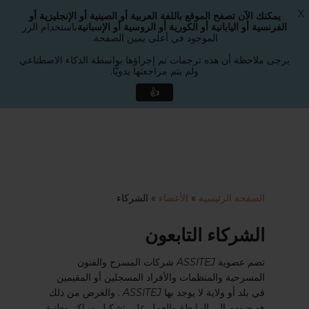
X
يمكنك الآن تصفح الموقع باللغة العربية أو الصينية أو الإنجليزية أو
القائمة
الفرنسية أو اليابانية أو الكورية أو الروسية أو الإسبانية
باستخدام الزر
بحث
الموجود في أعلى يمين الصفحة.
إغلاق
القائمة
يرجى ملاحظة أن هذه ترجمات تم إجراؤها بواسطة الذكاء الاصطناعي
ولم يتم مراجعتها يدويًّا.
👍
لانتقال
لى
لمحتوى
لرئيسي
الصفحة الرئيسية
»
الأعضاء
»
الشركاء
الشركاء التابعون
تضم عضوية
ASSITEJ
شركات المسرح والفنون
المسرحية والمنظمات والأفراد المسجلين أو المقيمين
في بلد أو ولاية لا يوجد بها
ASSITEJ
. والغرض من ذلك
هو ضمهم إلى الرابطة والعمل على تشكيل مراكز وطنية