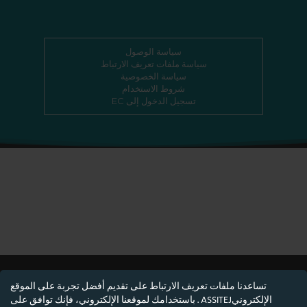
سياسة الوصول
سياسة ملفات تعريف الارتباط
سياسة الخصوصية
شروط الاستخدام
تسجيل الدخول إلى EC
تساعدنا ملفات تعريف الارتباط على تقديم أفضل تجربة على الموقع
الإلكترونيASSITEJ . باستخدامك لموقعنا الإلكتروني، فإنك توافق على
© ASSITEJ - الرابطة الدولية للمسرح والفنون الأدائية