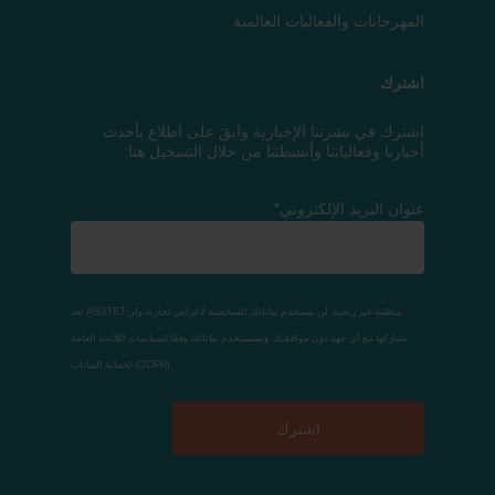
المهرجانات والفعاليات العالمية
اشترك
اشترك في نشرتنا الإخبارية وابقَ على اطلاع بأحدث
أخبارنا وفعالياتنا وأنشطتنا من خلال التسجيل هنا:
عنوان البريد الإلكتروني*
تعد ASSITEJ منظمة غير ربحية. لن نستخدم بياناتك الشخصية لأغراض تجارية ولن
نشاركها مع أي جهة دون موافقتك. وسنستخدم بياناتك وفقًا لسياسات اللائحة العامة
لحماية البيانات (GDPR).