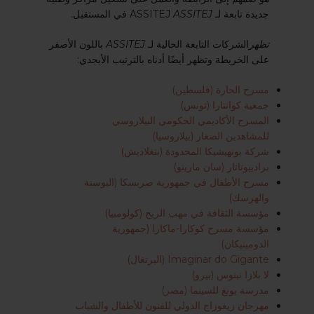
جديدة تابعة لـ ASSITEJ
ASSITEJ
في المستقبل.
تظهر
الشركات التابعة الحالية لـ
ASSITEJ
باللون الأصفر
على الخريطة وتظهر أيضًا أدناه بالترتيب الأبجدي:
مسرح الحارة (فلسطين)
جمعية كوانتارا (تونس)
المسرح الأكاديمي الحكومي البيلاروسي
للمشاهدين الصغار (بيلاروسيا)
شركة بونهيشيكا المحدودة (بنغلاديش)
براديبوتاتار (سان مارينو)
مسرح الأطفال في جمهورية صربسكا (البوسنة
والهرسك)
مؤسسة الثقافة في مهب الريح (كولومبيا)
مؤسسة مسرح كوكارا-ماكارا (جمهورية
الدومينيكان)
Imaginar do Gigante (البرتغال)
لا بلازا نينوس (بيرو)
مدرسة يونغ للسينما (مصر)
مهرجان زيغوزاج الدولي للفنون للأطفال والشباب