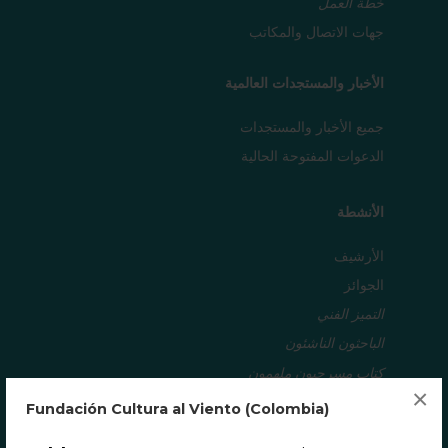
خطة العمل
جهات الاتصال والمكاتب
الأخبار والمستجدات العالمية
جميع الأخبار والمستجدات
الدعوات المفتوحة الحالية
الأنشطة
الأرشيف
الجوائز
التميز الفني
الباحثون الناشئون
كتاب مسرحيون ملهمون
×
جائزة الإنجاز مدى الحياة
Fundación Cultura al Viento (Colombia)
مشروع بابل