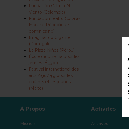
Fundación Cultura Al
Viento (Colombie)
Fundación Teatro Cúcara-
Mácara (République
dominicaine)
Imaginar do Gigante
(Portugal)
La Plaza Niños (Pérou)
École de cinéma pour les
jeunes (Égypte)
Festival international des
arts ZiguZajg pour les
enfants et les jeunes
(Malte)
À Propos
Activités
Mission
Archives