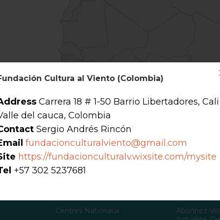
Fundación Cultura al Viento (Colombia)
Address
Carrera 18 # 1-50 Barrio Libertadores, Cali
Valle del cauca, Colombia
Contact
Sergio Andrés Rincón
Email
fundacionculturalviento@gmail.com
Site
https://fundacionculturalv.wixsite.com/mysite
Tel
+57 302 5237681
Membres
S'abonne
Centres Nationaux
Abonnez-Vou
Actualité, 