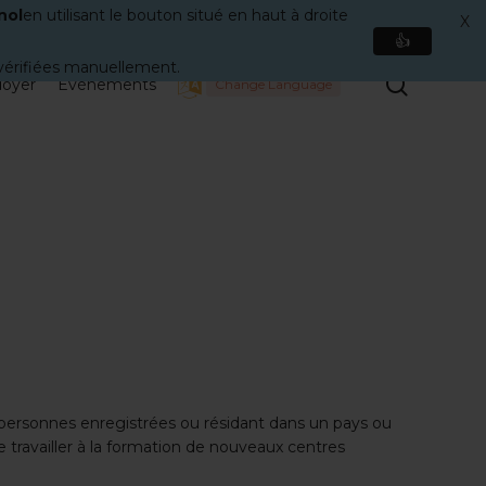
nol
en utilisant le bouton situé en haut à droite
X
👍
é vérifiées manuellement.
Recher
doyer
Événements
Change Language
 personnes enregistrées ou résidant dans un pays ou
de travailler à la formation de nouveaux centres