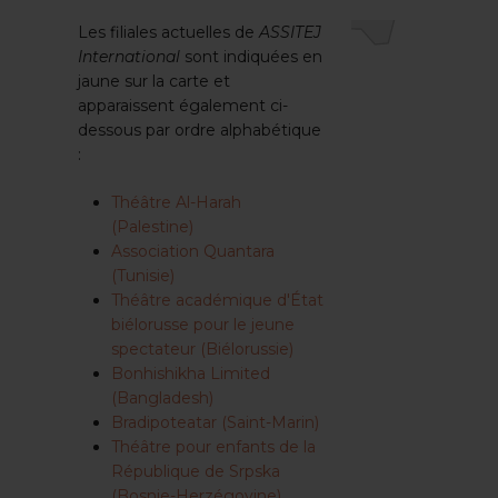
Appuyez sur Entrée pour lancer la recherche ou sur É
Les filiales actuelles de
ASSITEJ
International
sont indiquées en
jaune sur la carte et
apparaissent également ci-
dessous par ordre alphabétique
:
Théâtre Al-Harah
(Palestine)
Association Quantara
(Tunisie)
Théâtre académique d'État
biélorusse pour le jeune
spectateur (Biélorussie)
Bonhishikha Limited
(Bangladesh)
Bradipoteatar (Saint-Marin)
Théâtre pour enfants de la
République de Srpska
(Bosnie-Herzégovine)