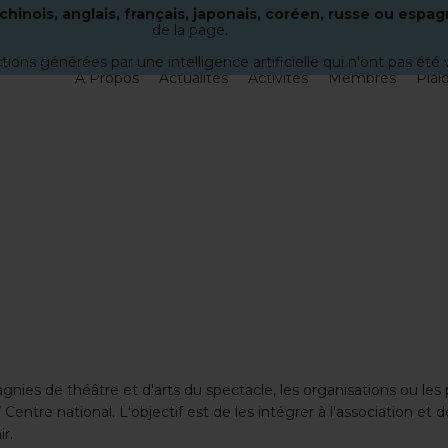
hinois, anglais, français, japonais, coréen, russe ou espag
de la page.
uctions générées par une intelligence artificielle qui n'ont pas ét
À Propos
Actualités
Activités
Membres
Plai
nies de théâtre et d'arts du spectacle, les organisations ou les
J
Centre national. L'objectif est de les intégrer à l'association et 
r.