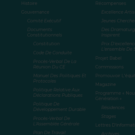
Histoire
Récompenses
Gouvernance
Excellence Artis
Comité Exécutif
Jeunes Cherche
Documents
Des Dramaturg
Constitutionnels
Inspirent
Constitution
Prix D'excellen
L'ensemble De S
Code De Conduite
Projet Babel
Procès-Verbal De La
Réunion Du CE
Commissions
Manuel Des Politiques Et
Promouvoir L'équit
Protocoles
Magazine
Politique Relative Aux
Programme « Nouv
Déclarations Publiques
Génération »
Politique De
Résidences
Développement Durable
Stages
Procès-Verbal De
L'Assemblée Générale
Lettres D'informat
Plan De Travail
Archives