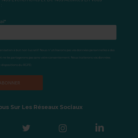
 :
il*
anisation à but non lucratif. Nous n'utiliserons pas vos données personnelles à des
t ne les partagerons pas sans votre consentement. Nous traiterons vos données
dispositions du RGPD.
ous Sur Les Réseaux Sociaux