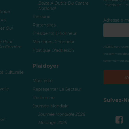
Boîte À Outils Du Centre
Inscrivant Ici
National
tique
Réseaux
urs
Adresse e-ma
Partenaires
es Qui
Présidents D'honneur
ce Pour
Membres D'honneur
a Carrière
ASSITEJ est une org
Politique D'adhésion
fins commerciales e
conformément aux 
Plaidoyer
é Culturelle
Manifeste
elle
Représenter Le Secteur
Recherche
Suivez-N
Journée Mondiale
Journée Mondiale 2026
ion
Message 2026