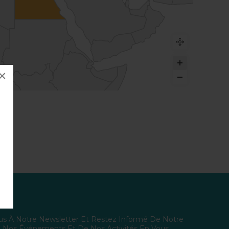
×
r
s À Notre Newsletter Et Restez Informé De Notre
De Nos Événements Et De Nos Activités En Vous