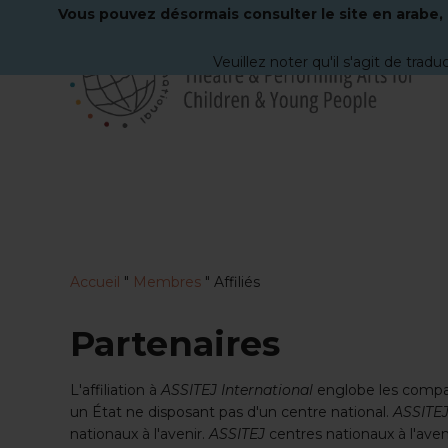
Vous pouvez désormais consulter le site en arabe, c
Veuillez noter qu'il s'agit de trad
Aller
directement
au
contenu
principal
Accueil
"
Membres
"
Affiliés
Partenaires
L'affiliation à
ASSITEJ International
englobe les compag
un État ne disposant pas d'un centre national.
ASSITE
nationaux à l'avenir.
ASSITEJ
centres nationaux à l'aveni