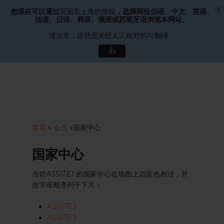
X
您现在可以通过
页面右上角的按钮
，选择阿拉伯语、中文、英语、
菜单
法语、日语、韩语、俄语或西班牙语浏览本网站。
搜索
关
请注意，这些是未经人工核对的AI翻译。
闭
👍
菜
单
跳
至
主
要
内
容
首页
»
会员
»
国家中心
国家中心
当前
ASSITEJ
的国家中心在地图上
以
蓝色
标注
，并
按字母顺序列于下方：
ASSITEJ
ASSITEJ