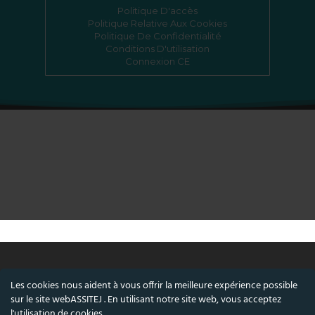
Politique D'accès
Politique Relative Aux Cookies
Politique De Confidentialité
Conditions D'utilisation
Connexion CE
Les cookies nous aident à vous offrir la meilleure expérience possible
© ASSITEJ - Association internationale du
sur le site webASSITEJ . En utilisant notre site web, vous acceptez
théâtre et des arts du spectacle pour enfants
l'utilisation de cookies.