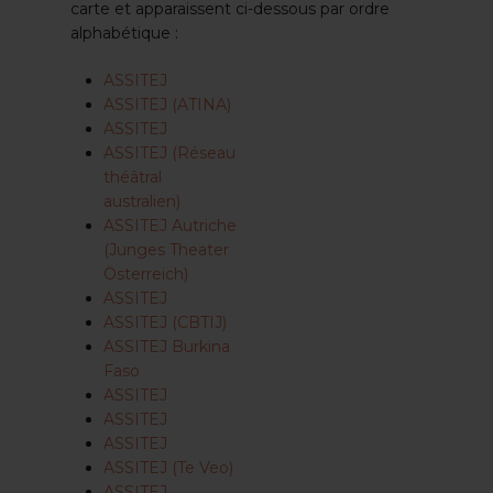
carte et apparaissent ci-dessous par ordre
alphabétique :
ASSITEJ
ASSITEJ (ATINA)
ASSITEJ
ASSITEJ (Réseau
théâtral
australien)
ASSITEJ Autriche
(Junges Theater
Österreich)
ASSITEJ
ASSITEJ (CBTIJ)
ASSITEJ Burkina
Faso
ASSITEJ
ASSITEJ
ASSITEJ
ASSITEJ (Te Veo)
ASSITEJ