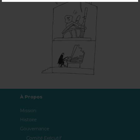
À Propos
Mission
Histoire
Gouvernance
Comité Exécutif