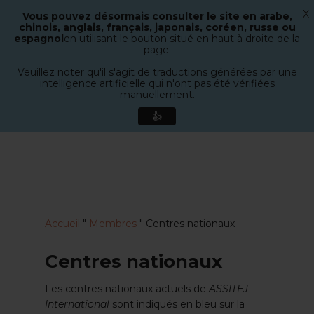
X
Vous pouvez désormais consulter le site en arabe,
Menu
chinois, anglais, français, japonais, coréen, russe ou
recherche
espagnol
en utilisant le bouton situé en haut à droite de la
Ferme
page.
le
Veuillez noter qu'il s'agit de traductions générées par une
menu
intelligence artificielle qui n'ont pas été vérifiées
manuellement.
👍
Aller
directement
au
contenu
principal
Accueil
"
Membres
"
Centres nationaux
Centres nationaux
Les centres nationaux actuels de
ASSITEJ
International
sont indiqués en bleu sur la