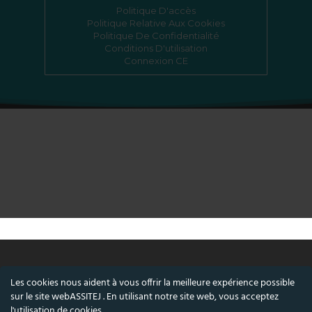
Politique D'accès
Politique Relative Aux Cookies
Politique De Confidentialité
Conditions D'utilisation
Connexion CE
Les cookies nous aident à vous offrir la meilleure expérience possible
© ASSITEJ - Association internationale du
sur le site webASSITEJ . En utilisant notre site web, vous acceptez
théâtre et des arts du spectacle pour enfants
l'utilisation de cookies.