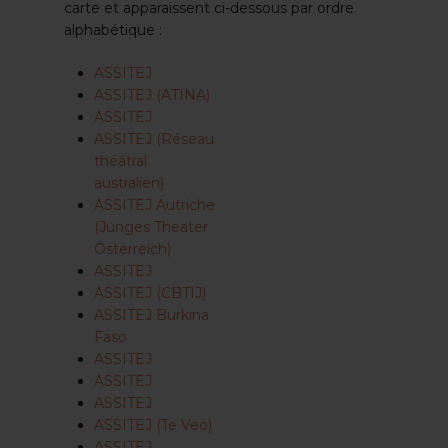
carte et apparaissent ci-dessous par ordre
alphabétique :
ASSITEJ
ASSITEJ (ATINA)
ASSITEJ
ASSITEJ (Réseau
théâtral
australien)
ASSITEJ Autriche
(Junges Theater
Österreich)
ASSITEJ
ASSITEJ (CBTIJ)
ASSITEJ Burkina
Faso
ASSITEJ
ASSITEJ
ASSITEJ
ASSITEJ (Te Veo)
ASSITEJ