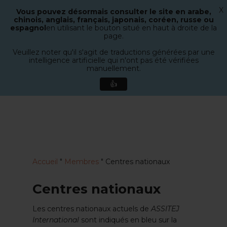
X
Vous pouvez désormais consulter le site en arabe,
Menu
chinois, anglais, français, japonais, coréen, russe ou
recherche
espagnol
en utilisant le bouton situé en haut à droite de la
Ferme
page.
le
Veuillez noter qu'il s'agit de traductions générées par une
menu
intelligence artificielle qui n'ont pas été vérifiées
manuellement.
👍
Aller
directement
au
contenu
principal
Accueil
"
Membres
"
Centres nationaux
Centres nationaux
Les centres nationaux actuels de
ASSITEJ
International
sont indiqués en bleu sur la