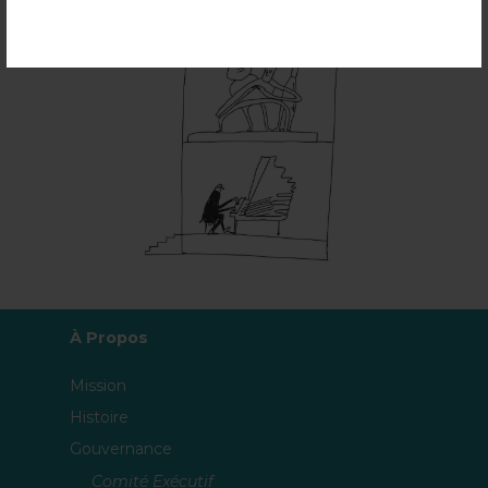
À Propos
Mission
Histoire
Gouvernance
Comité Exécutif