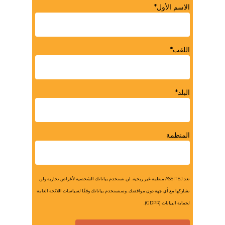
الاسم الأول*
اللقب*
البلد*
المنظمة
تعد ASSITEJ منظمة غير ربحية. لن نستخدم بياناتك الشخصية لأغراض تجارية ولن
نشاركها مع أي جهة دون موافقتك. وسنستخدم بياناتك وفقًا لسياسات اللائحة العامة
لحماية البيانات (GDPR).