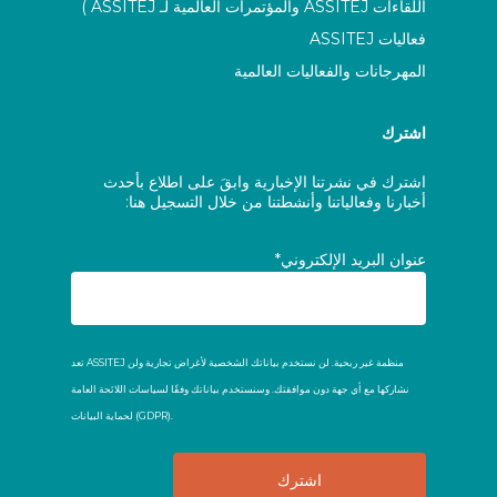
اللقاءات ASSITEJ والمؤتمرات العالمية لـ ASSITEJ )
فعاليات ASSITEJ
المهرجانات والفعاليات العالمية
اشترك
اشترك في نشرتنا الإخبارية وابقَ على اطلاع بأحدث
أخبارنا وفعالياتنا وأنشطتنا من خلال التسجيل هنا:
عنوان البريد الإلكتروني*
تعد ASSITEJ منظمة غير ربحية. لن نستخدم بياناتك الشخصية لأغراض تجارية ولن
نشاركها مع أي جهة دون موافقتك. وسنستخدم بياناتك وفقًا لسياسات اللائحة العامة
لحماية البيانات (GDPR).