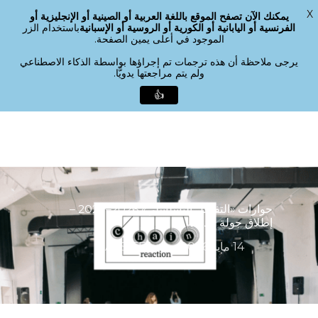
X
يمكنك الآن تصفح الموقع باللغة العربية أو الصينية أو الإنجليزية أو
القائمة
الفرنسية أو اليابانية أو الكورية أو الروسية أو الإسبانية
باستخدام الزر
بحث
الموجود في أعلى يمين الصفحة.
إغلاق
القائمة
يرجى ملاحظة أن هذه ترجمات تم إجراؤها بواسطة الذكاء الاصطناعي
ولم يتم مراجعتها يدويًّا.
👍
لانتقال
لى
لمحتوى
لرئيسي
حوارات «التفاعل التسلسلي» 2026–2027 –
إطلاق جولة جديدة
14 مايو 2026
ASSITEJ