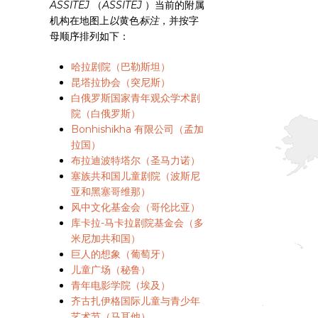
ASSITEJ
（
ASSITEJ
）当前的附属
机构在地图上
以
黄色
标注
，并按字
母顺序排列如下：
哈拉剧院（巴勒斯坦）
昆塔拉协会（突尼斯）
白俄罗斯国家青年观众学术剧
院（白俄罗斯）
Bonhishikha 有限公司（孟加
拉国）
布拉迪波特塔尔（圣马力诺）
塞族共和国儿童剧院（波斯尼
亚和黑塞哥维那）
风中文化基金会（哥伦比亚）
库卡拉-马卡拉剧院基金会（多
米尼加共和国）
巨人的想象（葡萄牙）
儿童广场（秘鲁）
青年电影学院（埃及）
齐古扎伊格国际儿童与青少年
艺术节（马耳他）