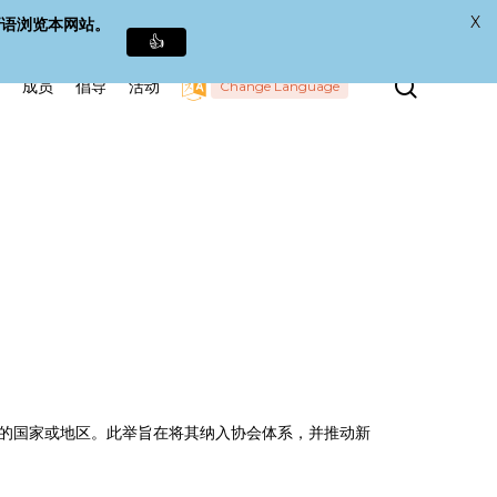
X
牙语浏览本网站。
👍
搜
成员
倡导
活动
Change Language
索
的国家或地区。此举旨在将其纳入协会体系，并推动新