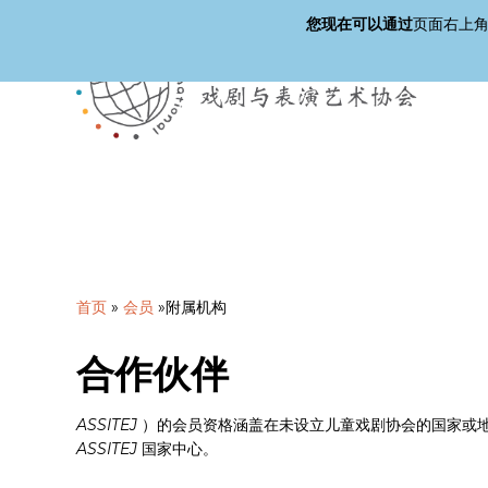
您现在可以通过
页面右上
跳
至
主
要
内
容
首页
»
会员
»
附属机构
合作伙伴
ASSITEJ
）的会员资格涵盖在未设立儿童戏剧协会的国家或
ASSITEJ
国家中心。
按回车键搜索，或按 ESC 键关闭