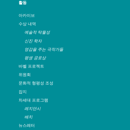
활동
아카이브
수상 내역
예술적 탁월성
신진 학자
영감을 주는 극작가들
평생 공로상
바벨 프로젝트
위원회
문화적 형평성 조성
잡지
차세대 프로그램
레지던시
배치
뉴스레터