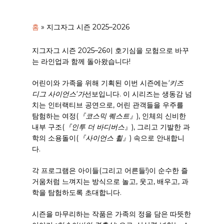
홈
»
지그자그 시즌 2025–2026
지그자그 시즌 2025–26이 호기심을 모험으로 바꾸
는 라인업과 함께 돌아왔습니다!
어린이와 가족을 위해 기획된 이번 시즌에는
'키즈
디그 사이언스'가
선보입니다. 이 시리즈는 생동감 넘
치는 인터랙티브 공연으로, 어린 관객들을 우주를
탐험하는 여정(
『코스믹 퀘스트』
), 인체의 신비한
내부 구조(
『인투 더 바디버스
』), 그리고 기발한 과
학의 소용돌이(
『사이언스 휠』
) 속으로 안내합니
다.
각 프로그램은 아이들(그리고 어른들!)이 순수한 즐
거움처럼 느껴지는 방식으로 놀고, 웃고, 배우고, 과
학을 탐험하도록 초대합니다.
시즌을 마무리하는 작품은 가족의 정을 담은 따뜻한