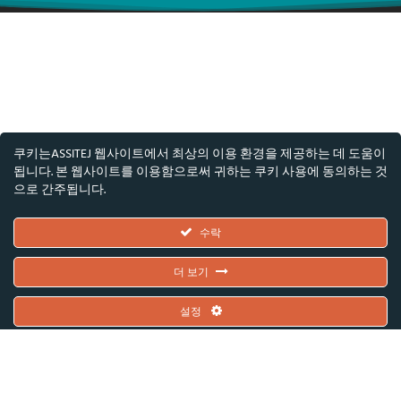
쿠키는ASSITEJ 웹사이트에서 최상의 이용 환경을 제공하는 데 도움이
됩니다. 본 웹사이트를 이용함으로써 귀하는 쿠키 사용에 동의하는 것
으로 간주됩니다.
© ASSITEJ - 국제 아동·청소년 연극 및 공연예술 협
수락
회
더 보기
Nørregade 26, 1층, 1165 코펜하겐, 덴마크
VAT/CVR 번호: DK45650561
설정
유럽연합과 덴마크 예술 재단의 공동 지원을 받았습니다. 단, 본문에 표현된 견해
와 의견은 전적으로 저자(들)의 것이며, 반드시 유럽연합이나 덴마크 예술 재단의
입장을 반영하는 것은 아닙니다.