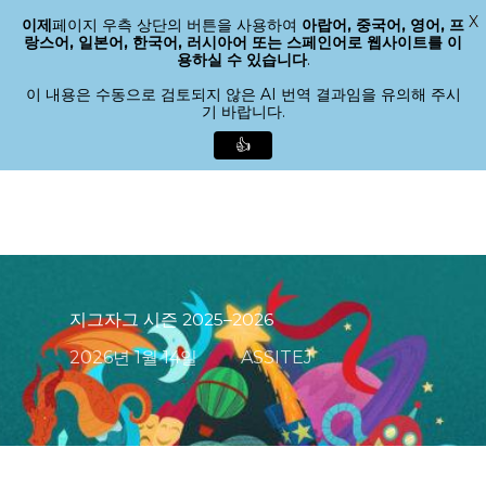
X
이제
페이지 우측 상단의 버튼을 사용하여
아랍어, 중국어, 영어, 프
메뉴
랑스어, 일본어, 한국어, 러시아어 또는 스페인어로 웹사이트를 이
검색
용하실 수 있습니다
.
메
뉴
이 내용은 수동으로 검토되지 않은 AI 번역 결과임을 유의해 주시
기 바랍니다.
닫
기
👍
본
문
으
로
바
로
지그자그 시즌 2025–2026
가
기
2026년 1월 14일
ASSITEJ