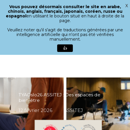
X
Vous pouvez désormais consulter le site en arabe,
Menu
chinois, anglais, français, japonais, coréen, russe ou
recherche
espagnol
en utilisant le bouton situé en haut à droite de la
Ferme
page.
le
Veuillez noter qu'il s'agit de traductions générées par une
menu
intelligence artificielle qui n'ont pas été vérifiées
manuellement.
👍
Aller
directement
au
contenu
principal
TYAOslo26 ASSITEJ : Des espaces de
bien-être
12 février 2026
ASSITEJ