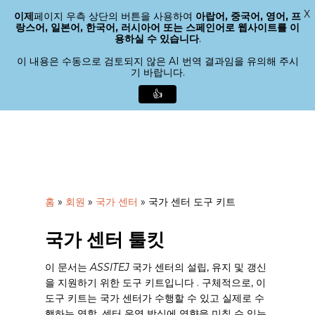
X
이제
페이지 우측 상단의 버튼을 사용하여
아랍어, 중국어, 영어, 프
메뉴
랑스어, 일본어, 한국어, 러시아어 또는 스페인어로 웹사이트를 이
검색
용하실 수 있습니다
.
메
뉴
이 내용은 수동으로 검토되지 않은 AI 번역 결과임을 유의해 주시
기 바랍니다.
닫
기
👍
본
문
으
로
바
로
홈
»
회원
»
국가 센터
»
국가 센터 도구 키트
가
기
국가 센터 툴킷
이 문서는
ASSITEJ
국가 센터의 설립
,
유지 및 갱신
을
지원하기 위한 도구 키트입니다
.
구체적으로, 이
도구 키트는 국가 센터가 수행할 수 있고 실제로 수
행하는 역할, 센터 운영 방식에 영향을 미칠 수 있는