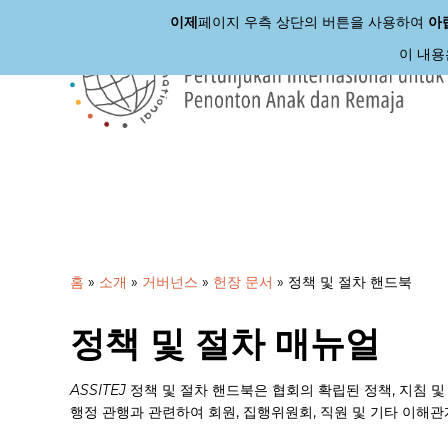
이제
페이지 우측 상단의 버튼을 사용하여
아
이 내용
본
문
으
로
바
로
가
기
홈
»
소개
»
거버넌스
»
헌장 문서
»
정책 및 절차 핸드북
정책 및 절차 매뉴얼
ASSITEJ
정책 및 절차 핸드북은 협회의 확립된 정책, 지침 
행정 관행과 관련하여 회원, 집행위원회, 직원 및 기타 이해