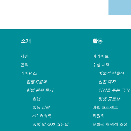
소개
활동
사명
아카이브
연혁
수상 내역
거버넌스
예술적 탁월성
집행위원회
신진 학자
헌법 관련 문서
영감을 주는 극작
헌법
평생 공로상
행동 강령
바벨 프로젝트
EC 회의록
위원회
정책 및 절차 매뉴얼
문화적 형평성 조성