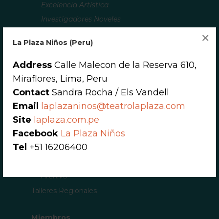
Excelencia Artística
Investigadores Noveles
Dramaturgos Inspiradores
×
La Plaza Niños (Peru)
Premio A Toda Una Carrera
Proyecto Babel
Address
Calle Malecon de la Reserva 610,
Comisiones
Miraflores, Lima, Peru
Fomentar La Equidad Cultural
Contact
Sandra Rocha / Els Vandell
Revista
Email
laplazaninos@teatrolaplaza.com
Site
laplaza.com.pe
Programa «Next Generation»
Facebook
La Plaza Niños
Residencias
Tel
+51 16206400
Prácticas
Boletines Informativos
Archivo
Talleres Regionales
Miembros