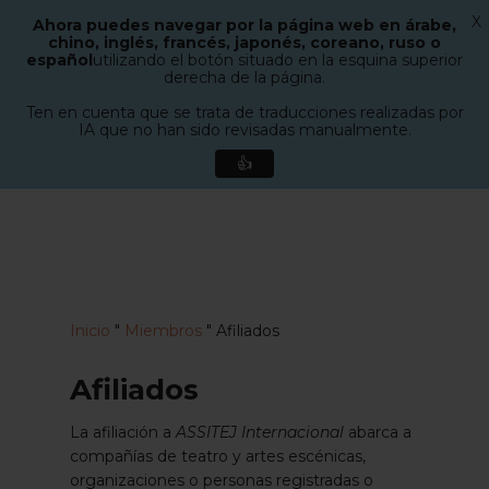
X
Ahora puedes navegar por la página web en árabe,
Menú
chino, inglés, francés, japonés, coreano, ruso o
buscar
español
utilizando el botón situado en la esquina superior
Cerrar
derecha de la página.
menú
Ten en cuenta que se trata de traducciones realizadas por
IA que no han sido revisadas manualmente.
👍
Ir
al
contenido
principal
Inicio
"
Miembros
"
Afiliados
Afiliados
La afiliación a
ASSITEJ Internacional
abarca a
compañías de teatro y artes escénicas,
organizaciones o personas registradas o