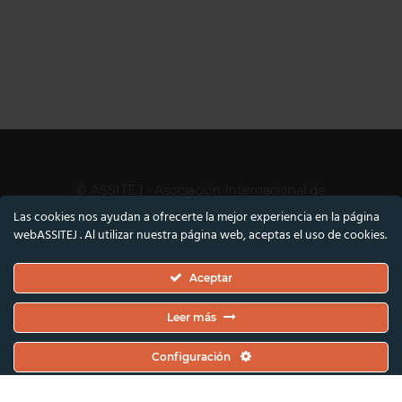
© ASSITEJ - Asociación Internacional de
Teatro y Artes Escénicas para Niños y
Las cookies nos ayudan a ofrecerte la mejor experiencia en la página
Jóvenes
webASSITEJ . Al utilizar nuestra página web, aceptas el uso de cookies.
Nørregade 26, 1.ª planta, 1165 Copenhague,
Aceptar
Dinamarca
Número de IVA/CVR: DK45650561
Leer más
Cofinanciado por la Unión Europea y la Fundación Danesa para las
Configuración
Artes. No obstante, las opiniones y puntos de vista expresados son
exclusivamente de los autores y no reflejan necesariamente los de la