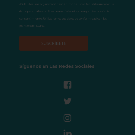
ASSITEJ es una organización sin ánimo de lucro. No utilizaremos tus
datos personales con fines comerciales ni los compartiremos sin tu
consentimiento. Utilizaremos tus datos de conformidad con las
políticas del RGPD.
Síguenos En Las Redes Sociales