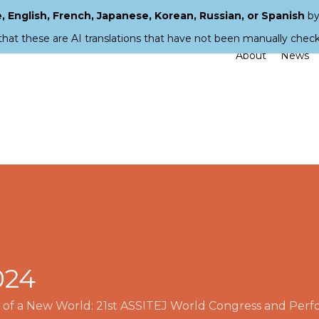
 English, French, Japanese, Korean, Russian, or Spanish
by
that these are AI translations that have not been manually chec
About
News
024
s of a New World: 21st ASSITEJ World Congress and Perfo