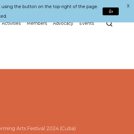
X
 using the button on the top-right of the page.
👍
ked.
Search
Activities
Members
Advocacy
Events
rming Arts Festival 2024 (Cuba)