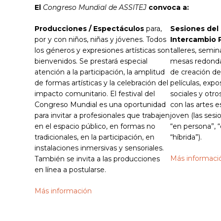
El
Congreso Mundial de ASSITEJ
convoca a:
Producciones / Espectáculos
para,
Sesiones del
por y con niños, niñas y jóvenes. Todos
Intercambio 
los géneros y expresiones artísticas son
talleres, semin
bienvenidos. Se prestará especial
mesas redonda
atención a la participación, la amplitud
de creación de
de formas artísticas y la celebración del
películas, expo
impacto comunitario. El festival del
sociales y otr
Congreso Mundial es una oportunidad
con las artes e
para invitar a profesionales que trabajen
joven (las ses
en el espacio público, en formas no
“en persona”, “
tradicionales, en la participación, en
“híbrida”).
instalaciones inmersivas y sensoriales.
Más informac
También se invita a las producciones
en línea a postularse.
Más información