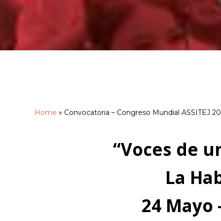
Home
»
Convocatoria – Congreso Mundial ASSITEJ 2
“Voces de 
La Ha
Hit enter to search or ESC to close
24 Mayo –