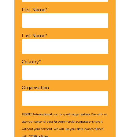
First Name*
Last Name*
Country*
Organisation
ASSITEJ International is a non-profit organisation. We will not
use your personal data for commercial purposes or share it
without your consent. We will use your data in accordance
with GDPR policies.