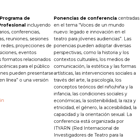
 Programa de
Ponencias de conferencia
centradas
Profesional
incluyendo
en el tema “Voces de un mundo
arios, conferencias,
nuevo: legado e innovación en el
s, reuniones, sesiones
teatro para jóvenes audiencias”. Las
 redes, proyecciones de
ponencias pueden adoptar diversas
siciones, eventos
perspectivas, como la historia y los
os formatos relacionados
contextos culturales, los medios de
scénicas para el público
comunicación, la estética y las formas
iones pueden presentarse
artísticas, las intervenciones sociales a
en línea” o una versión
través del arte, la psicología, los
conceptos teóricos del niño/niña y la
infancia, las condiciones sociales y
ión
económicas, la sostenibilidad, la raza y
etnicidad, el género, la accesibilidad, la
capacidad y la orientación sexual. La
conferencia está organizada por
ITYARN (Red Internacional de
Investigadores de Teatro para la