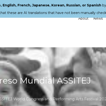
 English, French, Japanese, Korean, Russian, or Spanish
by
that these are AI translations that have not been manually chec
About
News
reso Mundial ASSITEJ
ASSITEJ World Congress and Performing Arts Festival 20