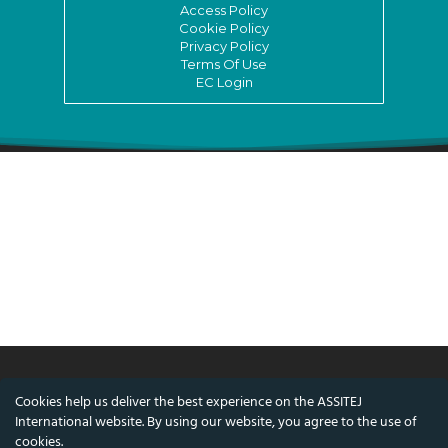
Access Policy
Cookie Policy
Privacy Policy
Terms Of Use
EC Login
Cookies help us deliver the best experience on the ASSITEJ
© ASSITEJ International - International
International website. By using our website, you agree to the use of
Association of Theatre & Performing Arts for
cookies.