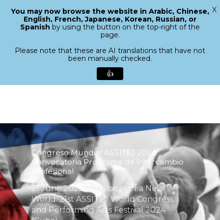
X
You may now browse the website in Arabic, Chinese,
Menu
English, French, Japanese, Korean, Russian, or
search
Spanish
by using the button on the top-right of the
Close
page.
Menu
Please note that these are AI translations that have not
been manually checked.
👍
Skip
to
main
content
Congreso Mundial ASSITEJ 2024:
Convocatoria Programa de Intercambio
Profesional
21 June 2023
Voices of a New
World: 21st ASSITEJ World Congress
and Performing Arts Festival 2024