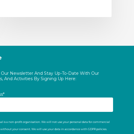
e
o Our Newsletter And Stay Up-To-Date With Our
, And Activities By Signing Up Here:
ss*
al is a non-profit organisation. We will not use your personal data for commercial
t without your consent. We will use your data in accordance with GDPR policies.