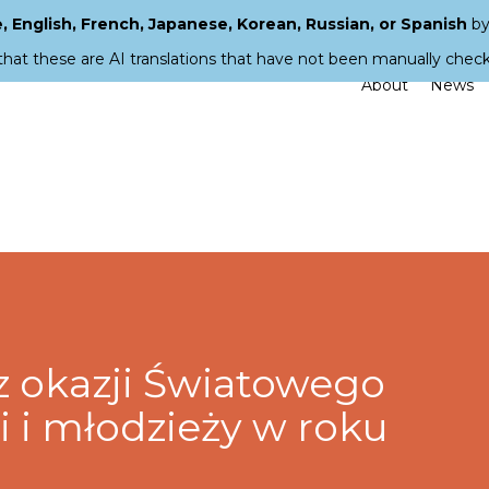
 English, French, Japanese, Korean, Russian, or Spanish
by
that these are AI translations that have not been manually chec
About
News
 z okazji Światowego
i i młodzieży w roku