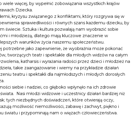
o wiele więcej, by wypełnić zobowiązania wszystkich krajów
Prawach Dziecka.
emii, kryzysu związanego z konfliktami, który rozgrywa się w
zapewnienia sprawiedliwości i równych szans każdemu dziecku, by
wiecie. Sztuka i kultura pozwalają nam wyobrazić sobie
iećmi i młodzieżą, dlatego mają kluczowe znaczenie w
 lepszych warunków życia naszemu społeczeństwu.
ziej potrzebne jako zapewnienie, że wyobraźnia może pokonać
tów, tworzących teatr i spektakle dla młodych widzów na całym
olenia, katharsis i wyrażania radości przez dzieci i młodzież na
ieła, takie zaangażowanie i wiemy na przykładzie działań
zeniu teatru i spektakli dla najmłodszych i młodych dorosłych
za.
wności siebie i nadziei, co głęboko wpłynęło na ich zdrowie
wiata. Nasi młodzi widzowie i uczestnicy działań bardziej niż
wisk; tych niezbędnych doświadczeń, które otwierają oczy,
kazują możliwość niemożliwości, zabawę i zachwyt, piękno i
u światu i przypominają nam o więzach człowieczeństwa.