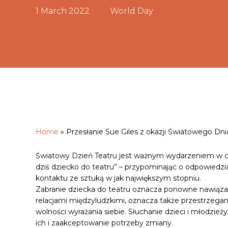
1 March 2022
World Day
Home
»
Przesłanie Sue Giles z okazji Światowego Dnia
Hit enter to search or ESC to close
Światowy Dzień Teatru jest ważnym wydarzeniem w cią
dziś dziecko do teatru” – przypominając o odpowiedzi
kontaktu ze sztuką w jak największym stopniu.
Zabranie dziecka do teatru oznacza ponowne nawiązan
relacjami międzyludzkimi, oznacza także przestrzeganie
wolności wyrażania siebie. Słuchanie dzieci i młodzież
ich i zaakceptowanie potrzeby zmiany.