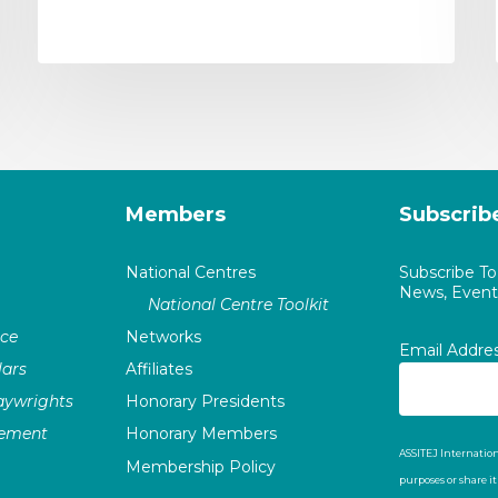
Members
Subscrib
National Centres
Subscribe T
News, Events
National Centre Toolkit
nce
Networks
Email Addre
ars
Affiliates
laywrights
Honorary Presidents
vement
Honorary Members
ASSITEJ Internation
Membership Policy
purposes or share i