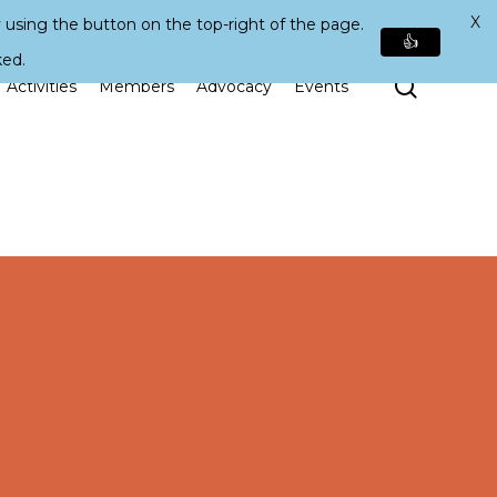
X
 using the button on the top-right of the page.
👍
ked.
Search
Activities
Members
Advocacy
Events