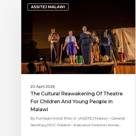
ASSITEJ MALAWI
20 April 2026
The Cultural Reawakening Of Theatre
For Children And Young People In
Malawi
By Fumbani Innot Phiri Jr. (ASSITEJ Malawi – General
Secretary/YDC Theatre – Executive Director) Across…