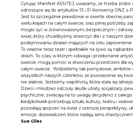
Cytując Manifest ASSITEJ, uważamy, że trzeba zrobić 
odnoszące się do artykułów 13 i 31 Konwencji ONZ o 
Jest to szczególnie prawdziwe w świetle obecnej pand
wielu krajach na całym świecie, oraz pilnej potrzeby 
mogło żyć w zrównoważonym, bezpiecznym i zdrowym ś
świat, który chcielibyśmy stworzyć dla i z naszymi dz
podejmowaniu działań mających na celu zapewnienie
To właśnie teraz teatr i spektakle na żywo są najbard
strach. To czas, w którym odwaga i przekonanie artys
świecie, mogą pomóc w stworzeniu przestrzeni dla wyzw
całym świecie. Widzieliśmy tak pomysłowe, ambitne dz
wszystkich naszych członków, że poświęcenie się twor
nie słabnie. Jesteśmy wspólnotą, która stała się silniejs
Dzieci i młodzież odczuły skutki utraty socjalizacji, pe
psychiczne; zwracają na to uwagę decydenci z całego ś
kiedykolwiek potrzebują sztuki, kultury, teatru i wido
pozwalają spojrzeć na świat z szerszej perspektywy, u
emocje; doświadczeń, które nadają sens chaotycznem
Sue Giles