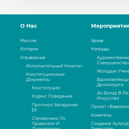
О Нас
Мероприяти
Миссия
Архив
История
Награды
Управление
Художественн
Совершенство
Исполнительный Комитет
Молодые Учен
Конституционные
Документы
Вдохновляющ
Драматурги
Конституция
За Вклад В Ра
Кодекс Поведения
Искусства
Протокол Заседания
Проект «Вавилон
ЕК
Комитеты
Справочник По
Правилам И
Создание Культур
Процедурам
Равенства