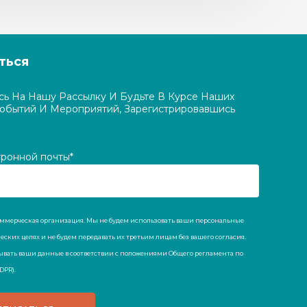
ться
ь На Нашу Рассылку И Будьте В Курсе Наших
Событий И Мероприятий, Зарегистрировавшись
тронной почты*
коммерческая организация. Мы не будем использовать ваши персональные
ских целях и не будем передавать их третьим лицам без вашего согласия.
ывать ваши данные в соответствии с положениями Общего регламента по
DPR).