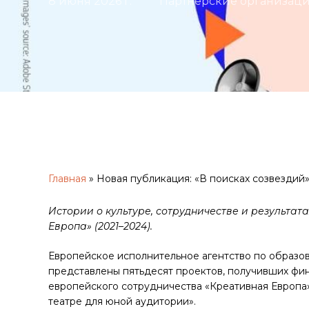
8 июня 2026 г.
Партнерские организац
Главная
»
Новая публикация: «В поисках созвездий
Истории о культуре, сотрудничестве и результа
Европа» (2021–2024
).
Европейское исполнительное агентство по образов
Нажмите Enter для поиска или ESC для закрытия
представлены пятьдесят проектов, получивших фи
европейского сотрудничества «Креативная Европа»,
театре для юной аудитории».