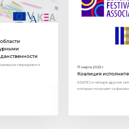
 области
турными
жданственности
примером передового
17 марта 2025 г.
Коалиция исполнител
ASSITEJ и четыре другие се
которых получает софинанс