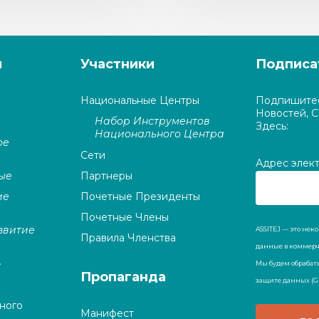
я
Участники
Подписа
Национальные Центры
Подпишитес
Новостей, 
Набор Инструментов
Здесь:
Национального Центра
ое
Сети
Адрес элек
ые
Партнеры
ие
Почетные Президенты
Почетные Члены
звитие
ASSITEJ — это не
Правила Членства
данные в коммерче
»
Мы будем обрабат
Пропаганда
защите данных (G
ного
Манифест