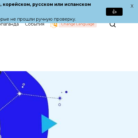
, корейском, русском или испанском
X
👍
орые не прошли ручную проверку.
Поиск
паганда
События
Change Language