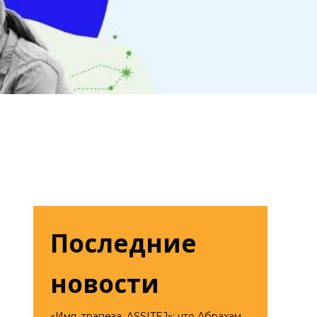
Последние
новости
«Имя, трапеза, ASSITEJ»: что Абрахам