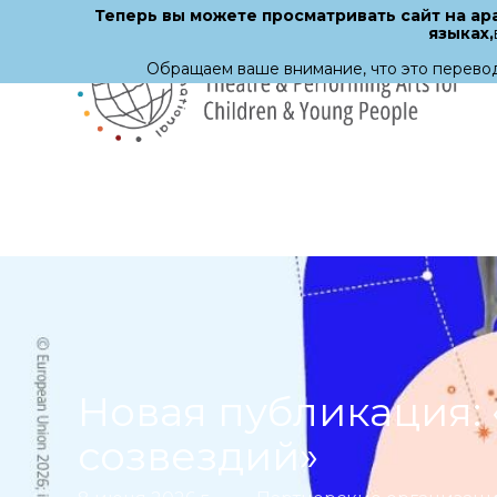
Теперь вы можете просматривать сайт на ар
языках,
Обращаем ваше внимание, что это перевод
Перейти
к
основному
содержанию
Новая публикация: 
созвездий»